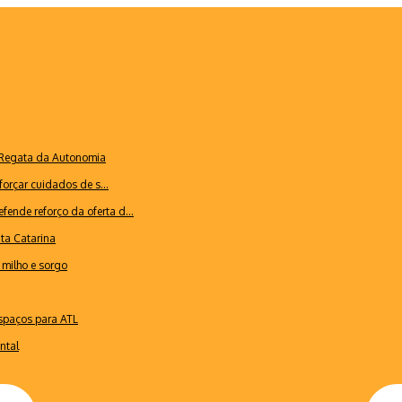
a Regata da Autonomia
forçar cuidados de s...
ende reforço da oferta d...
nta Catarina
milho e sorgo
espaços para ATL
ntal