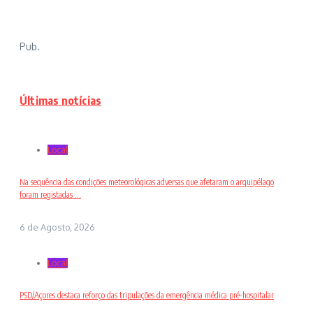
Pub.
Últimas notícias
Local
Na sequência das condições meteorológicas adversas que afetaram o arquipélago
foram registadas ...
6 de Agosto, 2026
Local
PSD/Açores destaca reforço das tripulações da emergência médica pré-hospitalar