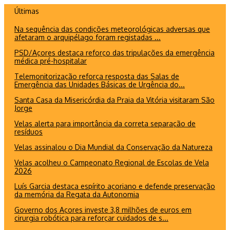
Ir
Últimas
para
Na sequência das condições meteorológicas adversas que
o
afetaram o arquipélago foram registadas ...
conteúdo
PSD/Açores destaca reforço das tripulações da emergência
médica pré-hospitalar
Telemonitorização reforça resposta das Salas de
Emergência das Unidades Básicas de Urgência do...
Santa Casa da Misericórdia da Praia da Vitória visitaram São
Jorge
Velas alerta para importância da correta separação de
resíduos
Velas assinalou o Dia Mundial da Conservação da Natureza
Velas acolheu o Campeonato Regional de Escolas de Vela
2026
Luís Garcia destaca espírito açoriano e defende preservação
da memória da Regata da Autonomia
Governo dos Açores investe 3,8 milhões de euros em
cirurgia robótica para reforçar cuidados de s...