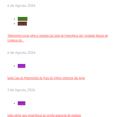
6 de Agosto, 2026
Açores
Saude
Telemonitorização reforça resposta das Salas de Emergência das Unidades Básicas de
Urgência do...
6 de Agosto, 2026
Local
Santa Casa da Misericórdia da Praia da Vitória visitaram São Jorge
3 de Agosto, 2026
Local
Velas alerta para importância da correta separação de resíduos