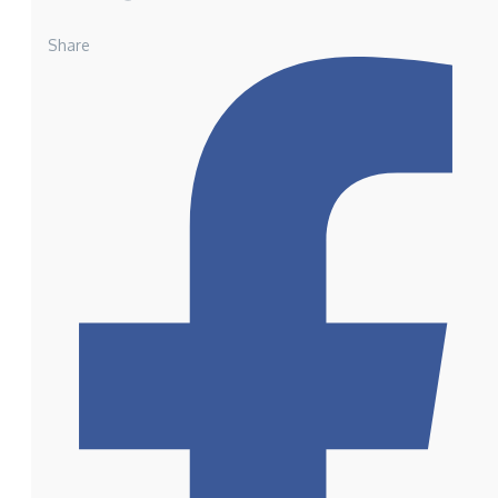
Share