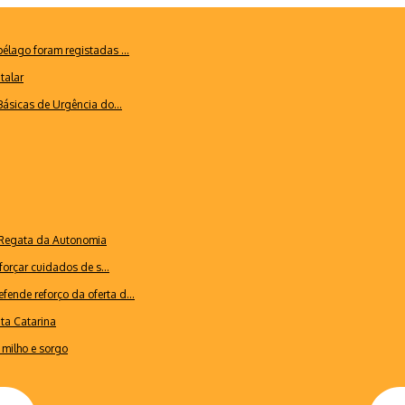
lago foram registadas ...
talar
ásicas de Urgência do...
a Regata da Autonomia
forçar cuidados de s...
ende reforço da oferta d...
nta Catarina
milho e sorgo