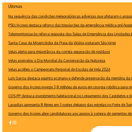
Ir
Últimas
para
Na sequência das condições meteorológicas adversas que afetaram o arquipé
o
conteúdo
PSD/Açores destaca reforço das tripulações da emergência médica pré-hospi
Telemonitorização reforça resposta das Salas de Emergência das Unidades B
Santa Casa da Misericórdia da Praia da Vitória visitaram São Jorge
Velas alerta para importância da correta separação de resíduos
Velas assinalou o Dia Mundial da Conservação da Natureza
Velas acolheu o Campeonato Regional de Escolas de Vela 2026
Luís Garcia destaca espírito açoriano e defende preservação da memória d
Governo dos Açores investe 3,8 milhões de euros em cirurgia robótica para re
CDS-PP destaca investimento habitacional no Loteamento dos Casteletes e def
Lavadias apresenta 8 filmes em 3 noites debaixo das estrelas no Forte de Sa
Governo dos Açores abre candidaturas aos apoios à compra de sementes de 