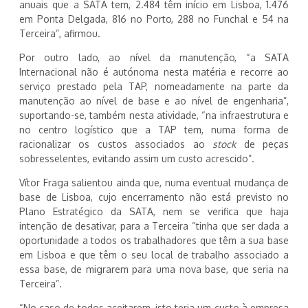
anuais que a SATA tem, 2.484 têm início em Lisboa, 1.476
em Ponta Delgada, 816 no Porto, 288 no Funchal e 54 na
Terceira”, afirmou.
Por outro lado, ao nível da manutenção, “a SATA
Internacional não é autónoma nesta matéria e recorre ao
serviço prestado pela TAP, nomeadamente na parte da
manutenção ao nível de base e ao nível de engenharia”,
suportando-se, também nesta atividade, “na infraestrutura e
no centro logístico que a TAP tem, numa forma de
racionalizar os custos associados ao
stock
de peças
sobresselentes, evitando assim um custo acrescido”.
Vítor Fraga salientou ainda que, numa eventual mudança de
base de Lisboa, cujo encerramento não está previsto no
Plano Estratégico da SATA, nem se verifica que haja
intenção de desativar, para a Terceira “tinha que ser dada a
oportunidade a todos os trabalhadores que têm a sua base
em Lisboa e que têm o seu local de trabalho associado a
essa base, de migrarem para uma nova base, que seria na
Terceira”.
“No caso de todos aceitarem, isto teria um custo à empresa