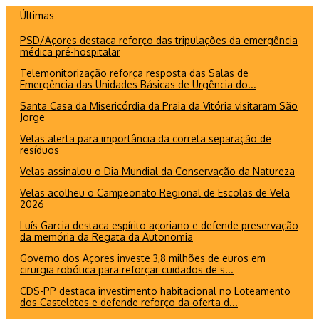
Ir
Últimas
para
PSD/Açores destaca reforço das tripulações da emergência
o
médica pré-hospitalar
conteúdo
Telemonitorização reforça resposta das Salas de
Emergência das Unidades Básicas de Urgência do...
Santa Casa da Misericórdia da Praia da Vitória visitaram São
Jorge
Velas alerta para importância da correta separação de
resíduos
Velas assinalou o Dia Mundial da Conservação da Natureza
Velas acolheu o Campeonato Regional de Escolas de Vela
2026
Luís Garcia destaca espírito açoriano e defende preservação
da memória da Regata da Autonomia
Governo dos Açores investe 3,8 milhões de euros em
cirurgia robótica para reforçar cuidados de s...
CDS-PP destaca investimento habitacional no Loteamento
dos Casteletes e defende reforço da oferta d...