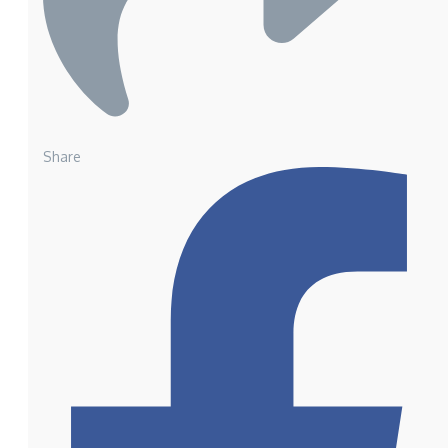
Share