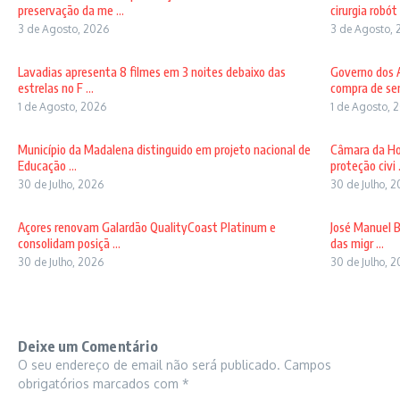
preservação da me ...
cirurgia robót .
3 de Agosto, 2026
3 de Agosto, 
Lavadias apresenta 8 filmes em 3 noites debaixo das
Governo dos A
estrelas no F ...
compra de sem
1 de Agosto, 2026
1 de Agosto, 
Município da Madalena distinguido em projeto nacional de
Câmara da Ho
Educação ...
proteção civi .
30 de Julho, 2026
30 de Julho, 
Açores renovam Galardão QualityCoast Platinum e
José Manuel B
consolidam posiçã ...
das migr ...
30 de Julho, 2026
30 de Julho, 
Deixe um Comentário
O seu endereço de email não será publicado.
Campos
obrigatórios marcados com
*