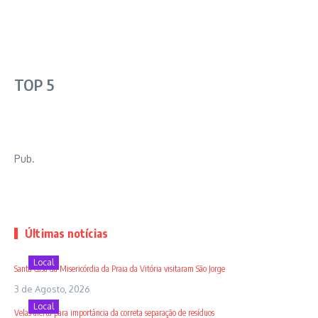
TOP 5
Pub.
Últimas notícias
Local
Santa Casa da Misericórdia da Praia da Vitória visitaram São Jorge
3 de Agosto, 2026
Local
Velas alerta para importância da correta separação de resíduos