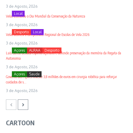
3 de Agosto, 2026
Local
Velas assinalou o Dia Mundial da Conservação da Natureza
3 de Agosto, 2026
Desporto
Local
Velas acolheu o Campeonato Regional de Escolas de Vela 2026
3 de Agosto, 2026
Açores
ALRAA
Desporto
Luís Garcia destaca espírito açoriano e defende preservação da memória da Regata da
Autonomia
3 de Agosto, 2026
Açores
Saude
Governo dos Açores investe 3,8 milhões de euros em cirurgia robótica para reforçar
cuidados de s...
3 de Agosto, 2026
CARTOON