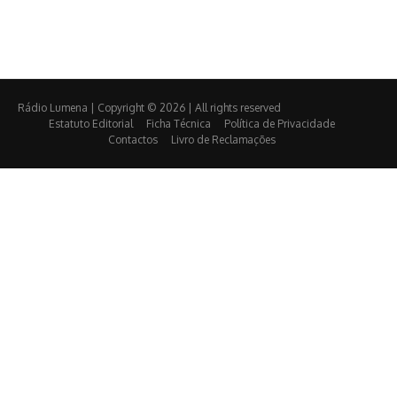
Rádio Lumena | Copyright © 2026 | All rights reserved
Estatuto Editorial
Ficha Técnica
Política de Privacidade
Contactos
Livro de Reclamações