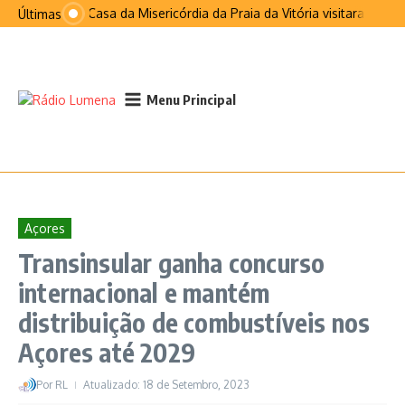
Ir para o conteúdo
Santa Casa da Misericórdia da Praia da Vitória visitaram São 
Últimas
Menu Principal
Açores
Transinsular ganha concurso
internacional e mantém
distribuição de combustíveis nos
Açores até 2029
Por
RL
Atualizado: 18 de Setembro, 2023