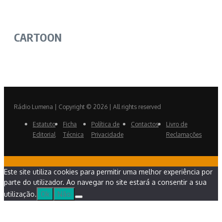
CARTOON
Rádio Lumena | Copyright © 2026 | All rights reserved
Estatuto
Ficha
Política de
Contactos
Livro de
Editorial
Técnica
Privacidade
Reclamações
Este site utiliza cookies para permitir uma melhor experiência por
parte do utilizador. Ao navegar no site estará a consentir a sua
utilização.
Ok
Não