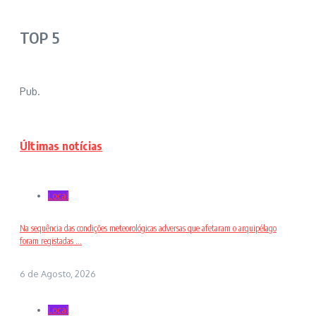
TOP 5
Pub.
Últimas notícias
Local
Na sequência das condições meteorológicas adversas que afetaram o arquipélago
foram registadas ...
6 de Agosto, 2026
Local