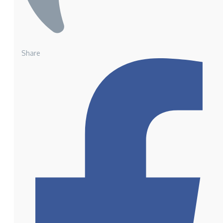
Share