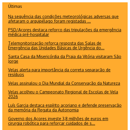
Ir
Últimas
para
Na sequência das condições meteorológicas adversas que
o
afetaram o arquipélago foram registadas ...
conteúdo
PSD/Açores destaca reforço das tripulações da emergência
médica pré-hospitalar
Telemonitorização reforça resposta das Salas de
Emergência das Unidades Básicas de Urgência do...
Santa Casa da Misericórdia da Praia da Vitória visitaram São
Jorge
Velas alerta para importância da correta separação de
resíduos
Velas assinalou o Dia Mundial da Conservação da Natureza
Velas acolheu o Campeonato Regional de Escolas de Vela
2026
Luís Garcia destaca espírito açoriano e defende preservação
da memória da Regata da Autonomia
Governo dos Açores investe 3,8 milhões de euros em
cirurgia robótica para reforçar cuidados de s...