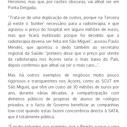
Heroísmo, mas que, por razões obscuras, vai afinal ser em
Ponta Delgada.
“Trata-se de uma duplicação de custos, porque na Terceira
já existe o ‘bunker’ necessário para a radioterapia, e que
agravou o preço do hospital em alguns milhões de euros,
mas que ficará inutilizado porque foi decidido que a
radioterapia deveria ser feita em São Miguel”, acusou Paulo
Mendes, que apontou o dedo também ao secretário
regional da Saúde: “primeiro disse que o preço por utente
da radioterapia nos Açores seria o mais baixo do País,
depois confirmou que afinal vai ser o mais caro…”.
Mas há outros exemplos de negócios muito pouco
rigorosos e transparentes nos Açores, como as SCUT em
São Miguel, que têm um custo de 30 milhões de euros por
ano, durante várias décadas, a comparticipação com
dinheiros públicos de propinas de alunos de colégios
privados, e o facto de Governo beneficiar as companhias
low-cost quando estas fazem concorrência directa à SATA,
que é totalmente pública.
“É muito estranho, por exemplo, que a Região pague a uma