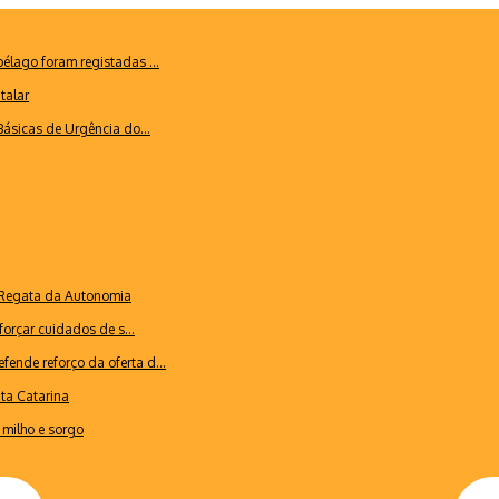
lago foram registadas ...
talar
ásicas de Urgência do...
a Regata da Autonomia
forçar cuidados de s...
ende reforço da oferta d...
nta Catarina
milho e sorgo