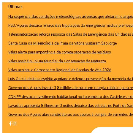
Ir
Últimas
para
Na sequência das condições meteorológicas adversas que afetaram o arquipé
o
conteúdo
PSD/Açores destaca reforço das tripulações da emergência médica pré-hospi
Telemonitorização reforça resposta das Salas de Emergência das Unidades B
Santa Casa da Misericórdia da Praia da Vitória visitaram São Jorge
Velas alerta para importância da correta separação de resíduos
Velas assinalou o Dia Mundial da Conservação da Natureza
Velas acolheu o Campeonato Regional de Escolas de Vela 2026
Luís Garcia destaca espírito açoriano e defende preservação da memória d
Governo dos Açores investe 3,8 milhões de euros em cirurgia robótica para re
CDS-PP destaca investimento habitacional no Loteamento dos Casteletes e def
Lavadias apresenta 8 filmes em 3 noites debaixo das estrelas no Forte de Sa
Governo dos Açores abre candidaturas aos apoios à compra de sementes de 