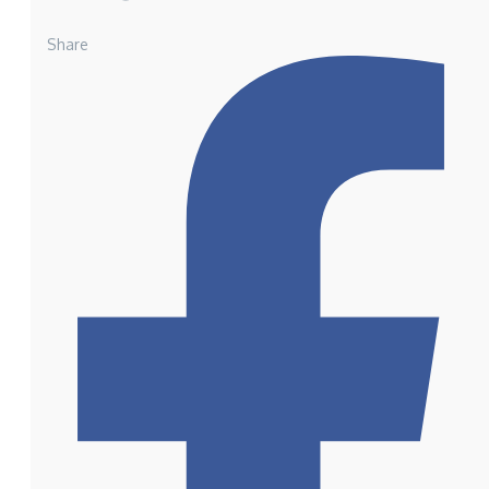
Share