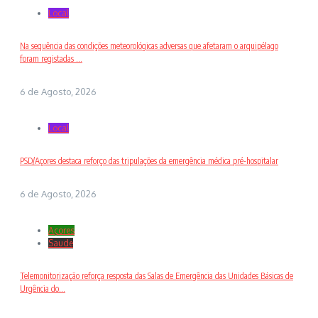
Local
Na sequência das condições meteorológicas adversas que afetaram o arquipélago
foram registadas ...
6 de Agosto, 2026
Local
PSD/Açores destaca reforço das tripulações da emergência médica pré-hospitalar
6 de Agosto, 2026
Açores
Saude
Telemonitorização reforça resposta das Salas de Emergência das Unidades Básicas de
Urgência do...