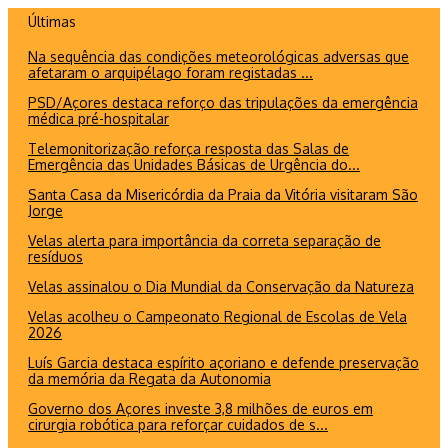
Ir
Últimas
para
Na sequência das condições meteorológicas adversas que
o
afetaram o arquipélago foram registadas ...
conteúdo
PSD/Açores destaca reforço das tripulações da emergência
médica pré-hospitalar
Telemonitorização reforça resposta das Salas de
Emergência das Unidades Básicas de Urgência do...
Santa Casa da Misericórdia da Praia da Vitória visitaram São
Jorge
Velas alerta para importância da correta separação de
resíduos
Velas assinalou o Dia Mundial da Conservação da Natureza
Velas acolheu o Campeonato Regional de Escolas de Vela
2026
Luís Garcia destaca espírito açoriano e defende preservação
da memória da Regata da Autonomia
Governo dos Açores investe 3,8 milhões de euros em
cirurgia robótica para reforçar cuidados de s...