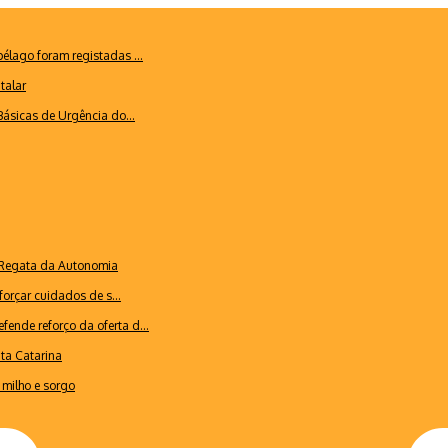
lago foram registadas ...
talar
ásicas de Urgência do...
a Regata da Autonomia
forçar cuidados de s...
ende reforço da oferta d...
nta Catarina
milho e sorgo