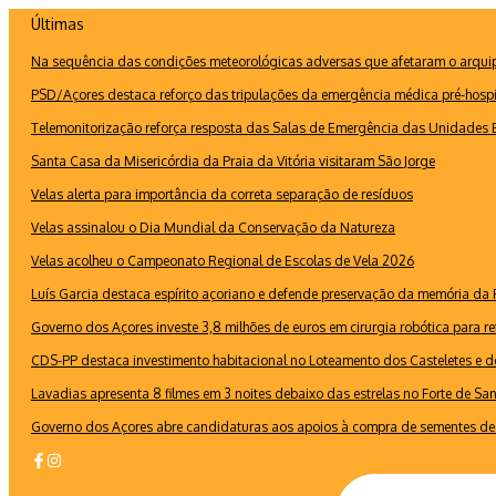
Ir
Últimas
para
Na sequência das condições meteorológicas adversas que afetaram o arquipé
o
conteúdo
PSD/Açores destaca reforço das tripulações da emergência médica pré-hospi
Telemonitorização reforça resposta das Salas de Emergência das Unidades B
Santa Casa da Misericórdia da Praia da Vitória visitaram São Jorge
Velas alerta para importância da correta separação de resíduos
Velas assinalou o Dia Mundial da Conservação da Natureza
Velas acolheu o Campeonato Regional de Escolas de Vela 2026
Luís Garcia destaca espírito açoriano e defende preservação da memória d
Governo dos Açores investe 3,8 milhões de euros em cirurgia robótica para re
CDS-PP destaca investimento habitacional no Loteamento dos Casteletes e def
Lavadias apresenta 8 filmes em 3 noites debaixo das estrelas no Forte de Sa
Governo dos Açores abre candidaturas aos apoios à compra de sementes de 