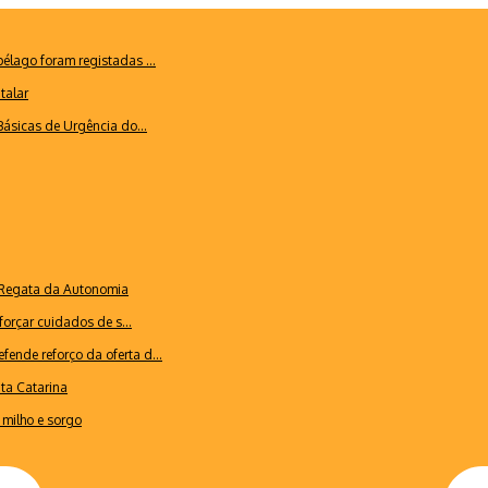
lago foram registadas ...
talar
ásicas de Urgência do...
a Regata da Autonomia
forçar cuidados de s...
ende reforço da oferta d...
nta Catarina
milho e sorgo