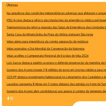
Ir
Últimas
para
Na sequência das condições meteorológicas adversas que afetaram o arquipé
o
conteúdo
PSD/Açores destaca reforço das tripulações da emergência médica pré-hospi
Telemonitorização reforça resposta das Salas de Emergência das Unidades B
Santa Casa da Misericórdia da Praia da Vitória visitaram São Jorge
Velas alerta para importância da correta separação de resíduos
Velas assinalou o Dia Mundial da Conservação da Natureza
Velas acolheu o Campeonato Regional de Escolas de Vela 2026
Luís Garcia destaca espírito açoriano e defende preservação da memória d
Governo dos Açores investe 3,8 milhões de euros em cirurgia robótica para re
CDS-PP destaca investimento habitacional no Loteamento dos Casteletes e def
Lavadias apresenta 8 filmes em 3 noites debaixo das estrelas no Forte de Sa
Governo dos Açores abre candidaturas aos apoios à compra de sementes de 