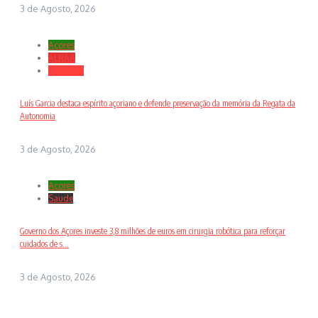
3 de Agosto, 2026
Açores
ALRAA
Desporto
Luís Garcia destaca espírito açoriano e defende preservação da memória da Regata da
Autonomia
3 de Agosto, 2026
Açores
Saude
Governo dos Açores investe 3,8 milhões de euros em cirurgia robótica para reforçar
cuidados de s...
3 de Agosto, 2026