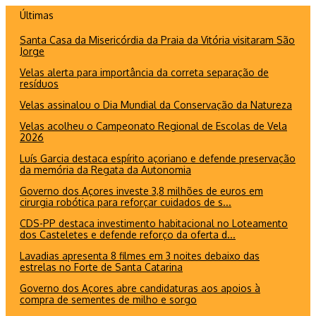
Ir
Últimas
para
Santa Casa da Misericórdia da Praia da Vitória visitaram São
o
Jorge
conteúdo
Velas alerta para importância da correta separação de
resíduos
Velas assinalou o Dia Mundial da Conservação da Natureza
Velas acolheu o Campeonato Regional de Escolas de Vela
2026
Luís Garcia destaca espírito açoriano e defende preservação
da memória da Regata da Autonomia
Governo dos Açores investe 3,8 milhões de euros em
cirurgia robótica para reforçar cuidados de s...
CDS-PP destaca investimento habitacional no Loteamento
dos Casteletes e defende reforço da oferta d...
Lavadias apresenta 8 filmes em 3 noites debaixo das
estrelas no Forte de Santa Catarina
Governo dos Açores abre candidaturas aos apoios à
compra de sementes de milho e sorgo