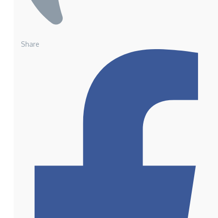
Share