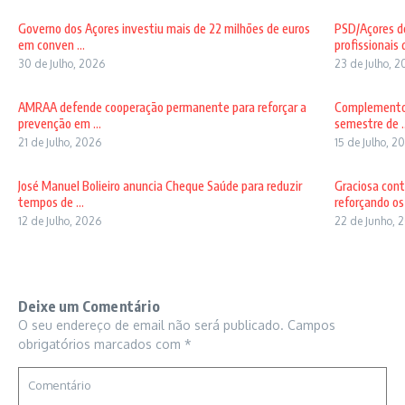
Governo dos Açores investiu mais de 22 milhões de euros
PSD/Açores d
em conven ...
profissionais d
30 de Julho, 2026
23 de Julho, 
AMRAA defende cooperação permanente para reforçar a
Complemento 
prevenção em ...
semestre de ..
21 de Julho, 2026
15 de Julho, 2
José Manuel Bolieiro anuncia Cheque Saúde para reduzir
Graciosa con
tempos de ...
reforçando os 
12 de Julho, 2026
22 de Junho, 
Deixe um Comentário
O seu endereço de email não será publicado.
Campos
obrigatórios marcados com
*