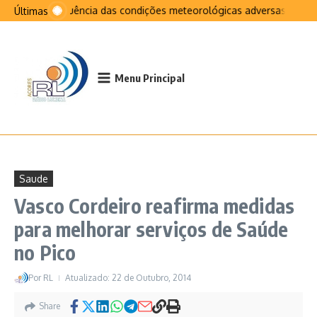
Ir para o conteúdo
Na sequência das condições meteorológicas adversas que afet
Últimas
Menu Principal
Saude
Vasco Cordeiro reafirma medidas
para melhorar serviços de Saúde
no Pico
Por
RL
Atualizado: 22 de Outubro, 2014
Share