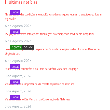
Últimas notícias
Local
Na sequência das condições meteorológicas adversas que afetaram o arquipélago foram
registadas ...
6 de Agosto, 2026
Local
PSD/Açores destaca reforço das tripulações da emergência médica pré-hospitalar
6 de Agosto, 2026
Açores
Saude
Telemonitorização reforça resposta das Salas de Emergência das Unidades Básicas de
Urgência do...
6 de Agosto, 2026
Local
Santa Casa da Misericórdia da Praia da Vitória visitaram São Jorge
3 de Agosto, 2026
Local
Velas alerta para importância da correta separação de resíduos
3 de Agosto, 2026
Local
Velas assinalou o Dia Mundial da Conservação da Natureza
3 de Agosto, 2026