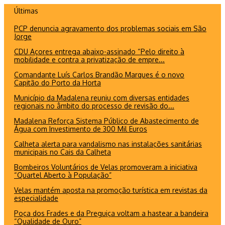
Ir
Últimas
para
PCP denuncia agravamento dos problemas sociais em São
o
Jorge
conteúdo
CDU Açores entrega abaixo-assinado “Pelo direito à
mobilidade e contra a privatização de empre...
Comandante Luís Carlos Brandão Marques é o novo
Capitão do Porto da Horta
Município da Madalena reuniu com diversas entidades
regionais no âmbito do processo de revisão do...
Madalena Reforça Sistema Público de Abastecimento de
Água com Investimento de 300 Mil Euros
Calheta alerta para vandalismo nas instalações sanitárias
municipais no Cais da Calheta
Bombeiros Voluntários de Velas promoveram a iniciativa
“Quartel Aberto à População”
Velas mantém aposta na promoção turística em revistas da
especialidade
Poça dos Frades e da Preguiça voltam a hastear a bandeira
“Qualidade de Ouro”