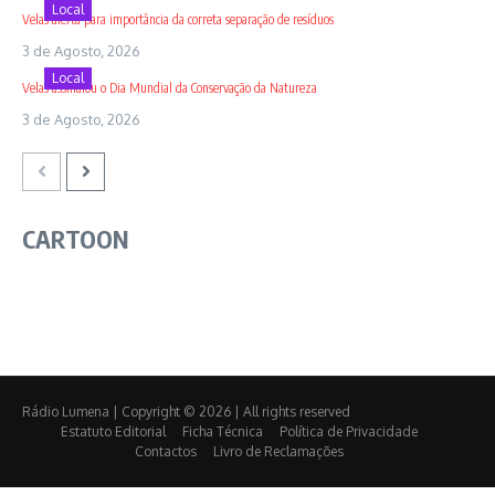
Local
Velas alerta para importância da correta separação de resíduos
3 de Agosto, 2026
Local
Velas assinalou o Dia Mundial da Conservação da Natureza
3 de Agosto, 2026
CARTOON
Rádio Lumena | Copyright © 2026 | All rights reserved
Estatuto Editorial
Ficha Técnica
Política de Privacidade
Contactos
Livro de Reclamações