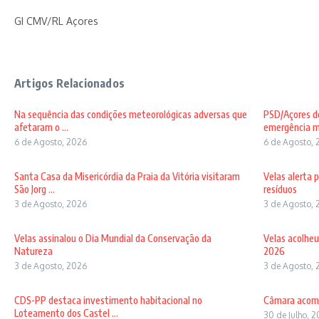
GI CMV/RL Açores
Artigos Relacionados
Na sequência das condições meteorológicas adversas que
PSD/Açores de
afetaram o ...
emergência mé
6 de Agosto, 2026
6 de Agosto, 
Santa Casa da Misericórdia da Praia da Vitória visitaram
Velas alerta 
São Jorg ...
resíduos
3 de Agosto, 2026
3 de Agosto, 
Velas assinalou o Dia Mundial da Conservação da
Velas acolheu
Natureza
2026
3 de Agosto, 2026
3 de Agosto, 
CDS-PP destaca investimento habitacional no
Câmara acomp
Loteamento dos Castel ...
30 de Julho, 