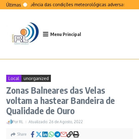
Ir para o conteúdo
Na sequência das condições meteorológicas adversas que afet
Últimas
Menu Principal
Local
unorganized
Zonas Balneares das Velas
voltam a hastear Bandeira de
Qualidade de Ouro
Por
RL
Atualizado: 26 de Agosto, 2022
Share