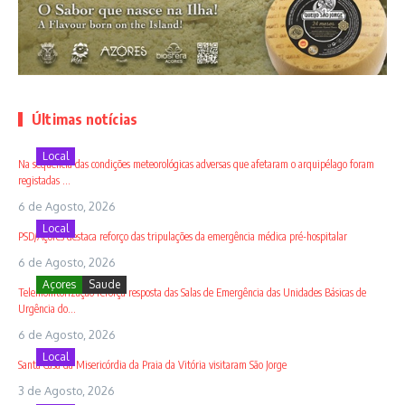
Últimas notícias
Local
Na sequência das condições meteorológicas adversas que afetaram o arquipélago foram
registadas ...
6 de Agosto, 2026
Local
PSD/Açores destaca reforço das tripulações da emergência médica pré-hospitalar
6 de Agosto, 2026
Açores
Saude
Telemonitorização reforça resposta das Salas de Emergência das Unidades Básicas de
Urgência do...
6 de Agosto, 2026
Local
Santa Casa da Misericórdia da Praia da Vitória visitaram São Jorge
3 de Agosto, 2026