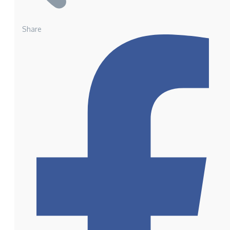
Share