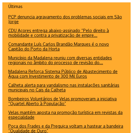
Ir
Últimas
para
PCP denuncia agravamento dos problemas sociais em São
o
Jorge
conteúdo
CDU Açores entrega abaixo-assinado “Pelo direito à
mobilidade e contra a privatização de empre...
Comandante Luís Carlos Brandão Marques é o novo
Capitão do Porto da Horta
Município da Madalena reuniu com diversas entidades
regionais no âmbito do processo de revisão do...
Madalena Reforça Sistema Público de Abastecimento de
Água com Investimento de 300 Mil Euros
Calheta alerta para vandalismo nas instalações sanitárias
municipais no Cais da Calheta
Bombeiros Voluntários de Velas promoveram a iniciativa
“Quartel Aberto à População”
Velas mantém aposta na promoção turística em revistas da
especialidade
Poça dos Frades e da Preguiça voltam a hastear a bandeira
“Qualidade de Ouro”