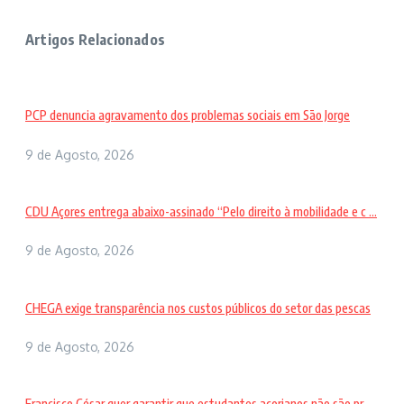
Artigos Relacionados
PCP denuncia agravamento dos problemas sociais em São Jorge
9 de Agosto, 2026
CDU Açores entrega abaixo-assinado “Pelo direito à mobilidade e c ...
9 de Agosto, 2026
CHEGA exige transparência nos custos públicos do setor das pescas
9 de Agosto, 2026
Francisco César quer garantir que estudantes açorianos não são pr ...