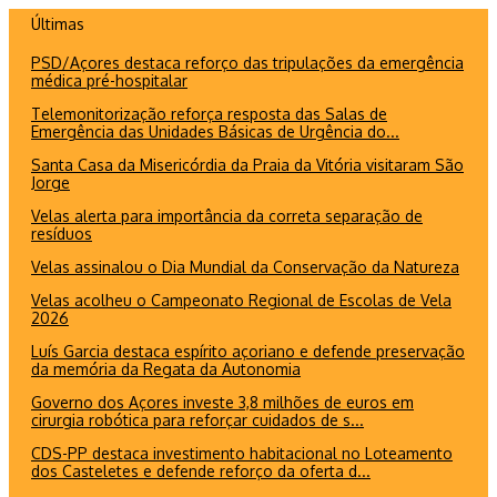
Ir
Últimas
para
PSD/Açores destaca reforço das tripulações da emergência
o
médica pré-hospitalar
conteúdo
Telemonitorização reforça resposta das Salas de
Emergência das Unidades Básicas de Urgência do...
Santa Casa da Misericórdia da Praia da Vitória visitaram São
Jorge
Velas alerta para importância da correta separação de
resíduos
Velas assinalou o Dia Mundial da Conservação da Natureza
Velas acolheu o Campeonato Regional de Escolas de Vela
2026
Luís Garcia destaca espírito açoriano e defende preservação
da memória da Regata da Autonomia
Governo dos Açores investe 3,8 milhões de euros em
cirurgia robótica para reforçar cuidados de s...
CDS-PP destaca investimento habitacional no Loteamento
dos Casteletes e defende reforço da oferta d...