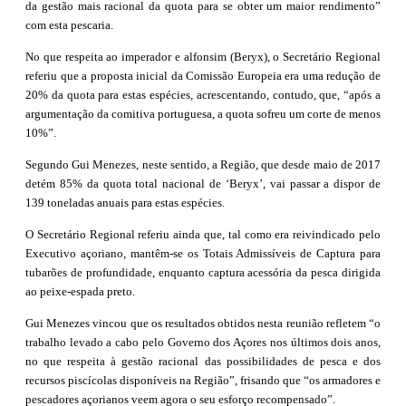
da gestão mais racional da quota para se obter um maior rendimento”
com esta pescaria.
No que respeita ao imperador e alfonsim (Beryx), o Secretário Regional
referiu que a proposta inicial da Comissão Europeia era uma redução de
20% da quota para estas espécies, acrescentando, contudo, que, “após a
argumentação da comitiva portuguesa, a quota sofreu um corte de menos
10%”.
Segundo Gui Menezes, neste sentido, a Região, que desde maio de 2017
detém 85% da quota total nacional de ‘Beryx’, vai passar a dispor de
139 toneladas anuais para estas espécies.
O Secretário Regional referiu ainda que, tal como era reivindicado pelo
Executivo açoriano, mantêm-se os Totais Admissíveis de Captura para
tubarões de profundidade, enquanto captura acessória da pesca dirigida
ao peixe-espada preto.
Gui Menezes vincou que os resultados obtidos nesta reunião refletem “o
trabalho levado a cabo pelo Governo dos Açores nos últimos dois anos,
no que respeita à gestão racional das possibilidades de pesca e dos
recursos piscícolas disponíveis na Região”, frisando que “os armadores e
pescadores açorianos veem agora o seu esforço recompensado”.