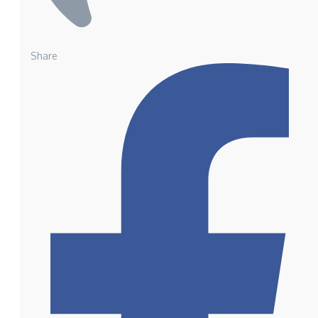
Share