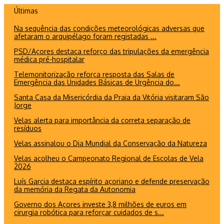
Ir
Últimas
para
Na sequência das condições meteorológicas adversas que
o
afetaram o arquipélago foram registadas ...
conteúdo
PSD/Açores destaca reforço das tripulações da emergência
médica pré-hospitalar
Telemonitorização reforça resposta das Salas de
Emergência das Unidades Básicas de Urgência do...
Santa Casa da Misericórdia da Praia da Vitória visitaram São
Jorge
Velas alerta para importância da correta separação de
resíduos
Velas assinalou o Dia Mundial da Conservação da Natureza
Velas acolheu o Campeonato Regional de Escolas de Vela
2026
Luís Garcia destaca espírito açoriano e defende preservação
da memória da Regata da Autonomia
Governo dos Açores investe 3,8 milhões de euros em
cirurgia robótica para reforçar cuidados de s...