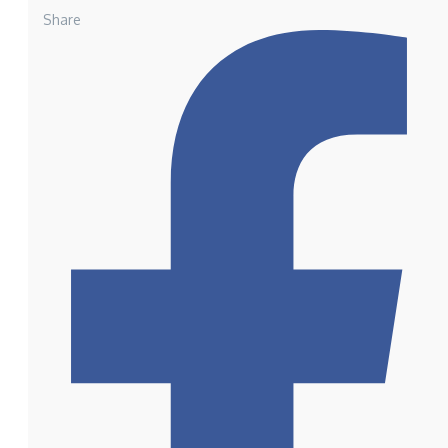
Share