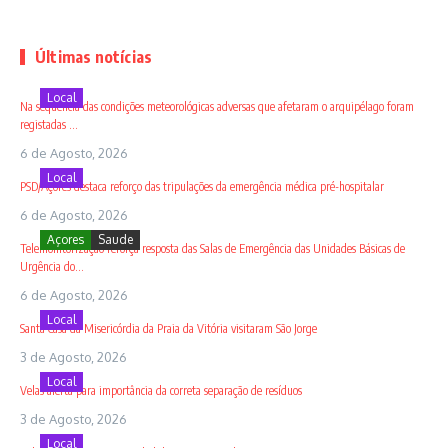
Últimas notícias
Local
Na sequência das condições meteorológicas adversas que afetaram o arquipélago foram
registadas ...
6 de Agosto, 2026
Local
PSD/Açores destaca reforço das tripulações da emergência médica pré-hospitalar
6 de Agosto, 2026
Açores
Saude
Telemonitorização reforça resposta das Salas de Emergência das Unidades Básicas de
Urgência do...
6 de Agosto, 2026
Local
Santa Casa da Misericórdia da Praia da Vitória visitaram São Jorge
3 de Agosto, 2026
Local
Velas alerta para importância da correta separação de resíduos
3 de Agosto, 2026
Local