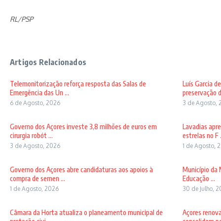
RL/PSP
Artigos Relacionados
Telemonitorização reforça resposta das Salas de
Luís Garcia d
Emergência das Un ...
preservação d
6 de Agosto, 2026
3 de Agosto, 
Governo dos Açores investe 3,8 milhões de euros em
Lavadias apre
cirurgia robót ...
estrelas no F .
3 de Agosto, 2026
1 de Agosto, 
Governo dos Açores abre candidaturas aos apoios à
Município da 
compra de semen ...
Educação ...
1 de Agosto, 2026
30 de Julho, 
Câmara da Horta atualiza o planeamento municipal de
Açores renov