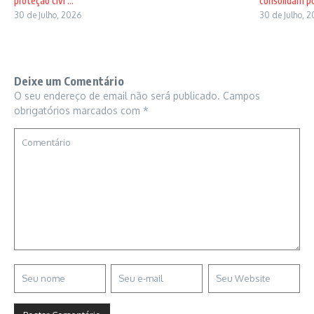
proteção civi ...
consolidam pos
30 de Julho, 2026
30 de Julho, 
Deixe um Comentário
O seu endereço de email não será publicado.
Campos
obrigatórios marcados com
*