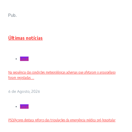
Pub.
Últimas notícias
Local
Na sequência das condições meteorológicas adversas que afetaram o arquipélago
foram registadas ...
6 de Agosto, 2026
Local
PSD/Açores destaca reforço das tripulações da emergência médica pré-hospitalar