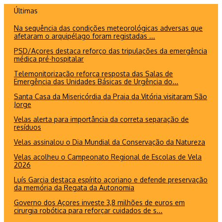
Ir
Últimas
para
Na sequência das condições meteorológicas adversas que
o
afetaram o arquipélago foram registadas ...
conteúdo
PSD/Açores destaca reforço das tripulações da emergência
médica pré-hospitalar
Telemonitorização reforça resposta das Salas de
Emergência das Unidades Básicas de Urgência do...
Santa Casa da Misericórdia da Praia da Vitória visitaram São
Jorge
Velas alerta para importância da correta separação de
resíduos
Velas assinalou o Dia Mundial da Conservação da Natureza
Velas acolheu o Campeonato Regional de Escolas de Vela
2026
Luís Garcia destaca espírito açoriano e defende preservação
da memória da Regata da Autonomia
Governo dos Açores investe 3,8 milhões de euros em
cirurgia robótica para reforçar cuidados de s...