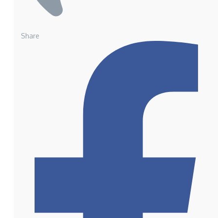
Share