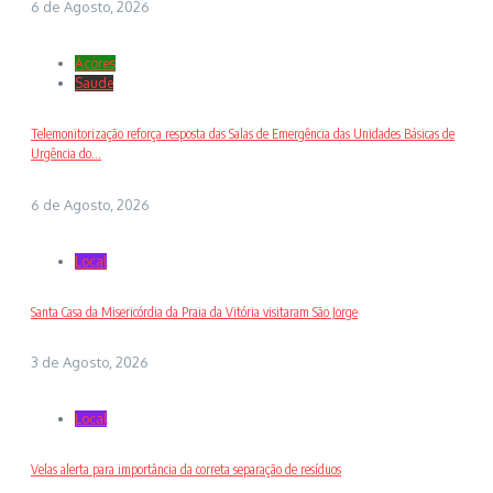
6 de Agosto, 2026
Açores
Saude
Telemonitorização reforça resposta das Salas de Emergência das Unidades Básicas de
Urgência do...
6 de Agosto, 2026
Local
Santa Casa da Misericórdia da Praia da Vitória visitaram São Jorge
3 de Agosto, 2026
Local
Velas alerta para importância da correta separação de resíduos