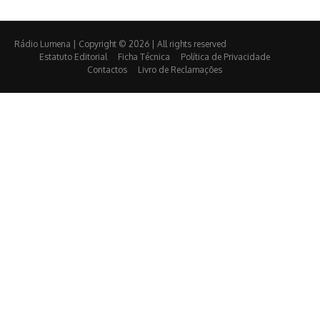
Rádio Lumena | Copyright © 2026 | All rights reserved
Estatuto Editorial
Ficha Técnica
Política de Privacidade
Contactos
Livro de Reclamações