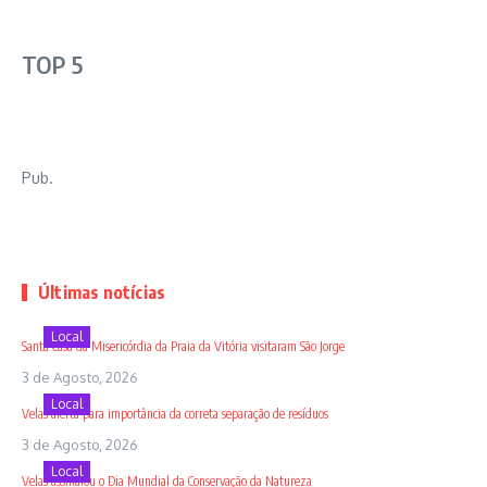
TOP 5
Pub.
Últimas notícias
Local
Santa Casa da Misericórdia da Praia da Vitória visitaram São Jorge
3 de Agosto, 2026
Local
Velas alerta para importância da correta separação de resíduos
3 de Agosto, 2026
Local
Velas assinalou o Dia Mundial da Conservação da Natureza