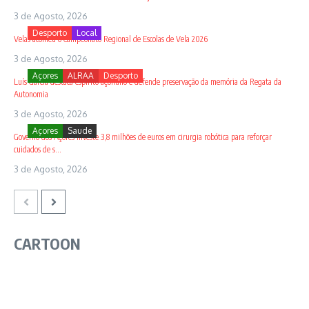
3 de Agosto, 2026
Desporto
Local
Velas acolheu o Campeonato Regional de Escolas de Vela 2026
3 de Agosto, 2026
Açores
ALRAA
Desporto
Luís Garcia destaca espírito açoriano e defende preservação da memória da Regata da
Autonomia
3 de Agosto, 2026
Açores
Saude
Governo dos Açores investe 3,8 milhões de euros em cirurgia robótica para reforçar
cuidados de s...
3 de Agosto, 2026
CARTOON