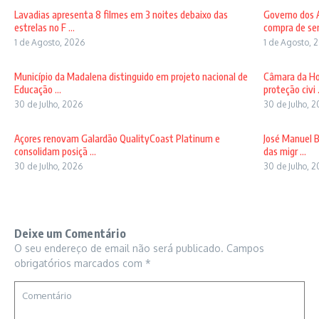
Lavadias apresenta 8 filmes em 3 noites debaixo das
Governo dos A
estrelas no F ...
compra de sem
1 de Agosto, 2026
1 de Agosto, 
Município da Madalena distinguido em projeto nacional de
Câmara da Ho
Educação ...
proteção civi .
30 de Julho, 2026
30 de Julho, 
Açores renovam Galardão QualityCoast Platinum e
José Manuel B
consolidam posiçã ...
das migr ...
30 de Julho, 2026
30 de Julho, 
Deixe um Comentário
O seu endereço de email não será publicado.
Campos
obrigatórios marcados com
*