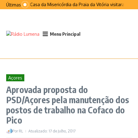
Ir para o conteúdo
Santa Casa da Misericórdia da Praia da Vitória visitaram São 
Últimas
Menu Principal
Açores
Aprovada proposta do
PSD/Açores pela manutenção dos
postos de trabalho na Cofaco do
Pico
Por
RL
Atualizado: 17 de Julho, 2017