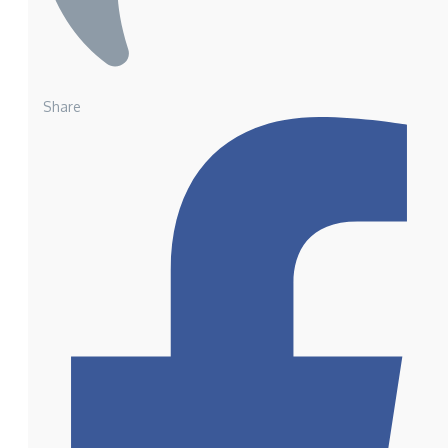
Share