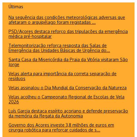
Ir
Últimas
para
Na sequência das condições meteorológicas adversas que
o
afetaram o arquipélago foram registadas ...
conteúdo
PSD/Açores destaca reforço das tripulações da emergência
médica pré-hospitalar
Telemonitorização reforça resposta das Salas de
Emergência das Unidades Básicas de Urgência do...
Santa Casa da Misericórdia da Praia da Vitória visitaram São
Jorge
Velas alerta para importância da correta separação de
resíduos
Velas assinalou o Dia Mundial da Conservação da Natureza
Velas acolheu o Campeonato Regional de Escolas de Vela
2026
Luís Garcia destaca espírito açoriano e defende preservação
da memória da Regata da Autonomia
Governo dos Açores investe 3,8 milhões de euros em
cirurgia robótica para reforçar cuidados de s...