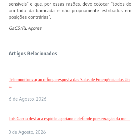
sensíveis” e que, por essas razões, deve colocar “todos de
um lado da barricada e não propriamente estribados em
posições contrárias”.
GaCS/RL Açores
Artigos Relacionados
Telemonitorização reforça resposta das Salas de Emergência das Un
...
6 de Agosto, 2026
Luís Garcia destaca espírito açoriano e defende preservação da me ...
3 de Agosto, 2026