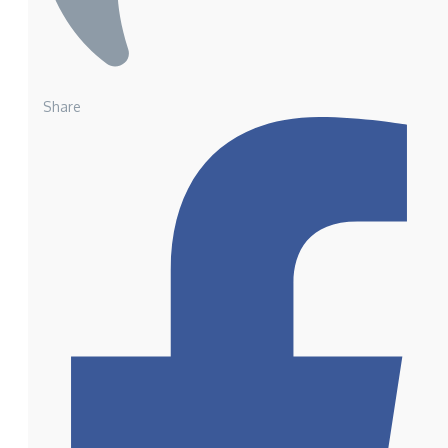
Share