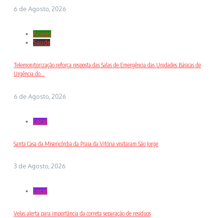
6 de Agosto, 2026
Açores
Saude
Telemonitorização reforça resposta das Salas de Emergência das Unidades Básicas de
Urgência do...
6 de Agosto, 2026
Local
Santa Casa da Misericórdia da Praia da Vitória visitaram São Jorge
3 de Agosto, 2026
Local
Velas alerta para importância da correta separação de resíduos