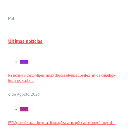
Pub.
Últimas notícias
Local
Na sequência das condições meteorológicas adversas que afetaram o arquipélago
foram registadas ...
6 de Agosto, 2026
Local
PSD/Açores destaca reforço das tripulações da emergência médica pré-hospitalar