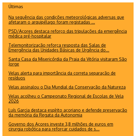
Ir
Últimas
para
Na sequência das condições meteorológicas adversas que
o
afetaram o arquipélago foram registadas ...
conteúdo
PSD/Açores destaca reforço das tripulações da emergência
médica pré-hospitalar
Telemonitorização reforça resposta das Salas de
Emergência das Unidades Básicas de Urgência do...
Santa Casa da Misericórdia da Praia da Vitória visitaram São
Jorge
Velas alerta para importância da correta separação de
resíduos
Velas assinalou o Dia Mundial da Conservação da Natureza
Velas acolheu o Campeonato Regional de Escolas de Vela
2026
Luís Garcia destaca espírito açoriano e defende preservação
da memória da Regata da Autonomia
Governo dos Açores investe 3,8 milhões de euros em
cirurgia robótica para reforçar cuidados de s...