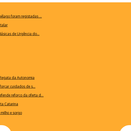
lago foram registadas ...
talar
ásicas de Urgência do...
a Regata da Autonomia
forçar cuidados de s...
ende reforço da oferta d...
nta Catarina
milho e sorgo