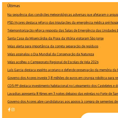
Ir
Últimas
para
Na sequência das condições meteorológicas adversas que afetaram o arquipé
o
conteúdo
PSD/Açores destaca reforço das tripulações da emergência médica pré-hospi
Telemonitorização reforça resposta das Salas de Emergência das Unidades B
Santa Casa da Misericórdia da Praia da Vitória visitaram São Jorge
Velas alerta para importância da correta separação de resíduos
Velas assinalou o Dia Mundial da Conservação da Natureza
Velas acolheu o Campeonato Regional de Escolas de Vela 2026
Luís Garcia destaca espírito açoriano e defende preservação da memória d
Governo dos Açores investe 3,8 milhões de euros em cirurgia robótica para re
CDS-PP destaca investimento habitacional no Loteamento dos Casteletes e def
Lavadias apresenta 8 filmes em 3 noites debaixo das estrelas no Forte de Sa
Governo dos Açores abre candidaturas aos apoios à compra de sementes de 