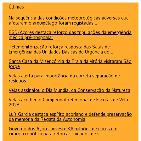
Ir
Últimas
para
Na sequência das condições meteorológicas adversas que
o
afetaram o arquipélago foram registadas ...
conteúdo
PSD/Açores destaca reforço das tripulações da emergência
médica pré-hospitalar
Telemonitorização reforça resposta das Salas de
Emergência das Unidades Básicas de Urgência do...
Santa Casa da Misericórdia da Praia da Vitória visitaram São
Jorge
Velas alerta para importância da correta separação de
resíduos
Velas assinalou o Dia Mundial da Conservação da Natureza
Velas acolheu o Campeonato Regional de Escolas de Vela
2026
Luís Garcia destaca espírito açoriano e defende preservação
da memória da Regata da Autonomia
Governo dos Açores investe 3,8 milhões de euros em
cirurgia robótica para reforçar cuidados de s...