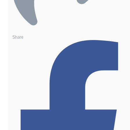
Share