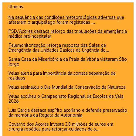
Ir
Últimas
para
Na sequência das condições meteorológicas adversas que
o
afetaram o arquipélago foram registadas ...
conteúdo
PSD/Açores destaca reforço das tripulações da emergência
médica pré-hospitalar
Telemonitorização reforça resposta das Salas de
Emergência das Unidades Básicas de Urgência do...
Santa Casa da Misericórdia da Praia da Vitória visitaram São
Jorge
Velas alerta para importância da correta separação de
resíduos
Velas assinalou o Dia Mundial da Conservação da Natureza
Velas acolheu o Campeonato Regional de Escolas de Vela
2026
Luís Garcia destaca espírito açoriano e defende preservação
da memória da Regata da Autonomia
Governo dos Açores investe 3,8 milhões de euros em
cirurgia robótica para reforçar cuidados de s...