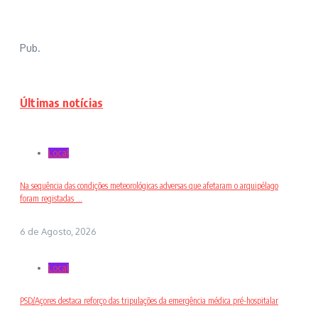
Pub.
Últimas notícias
Local
Na sequência das condições meteorológicas adversas que afetaram o arquipélago
foram registadas ...
6 de Agosto, 2026
Local
PSD/Açores destaca reforço das tripulações da emergência médica pré-hospitalar