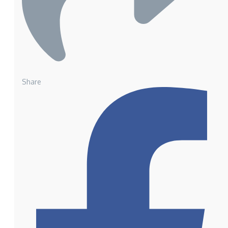
Share