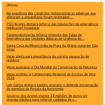
Ir
Últimas
para
Na sequência das condições meteorológicas adversas que
o
afetaram o arquipélago foram registadas ...
conteúdo
PSD/Açores destaca reforço das tripulações da emergência
médica pré-hospitalar
Telemonitorização reforça resposta das Salas de
Emergência das Unidades Básicas de Urgência do...
Santa Casa da Misericórdia da Praia da Vitória visitaram São
Jorge
Velas alerta para importância da correta separação de
resíduos
Velas assinalou o Dia Mundial da Conservação da Natureza
Velas acolheu o Campeonato Regional de Escolas de Vela
2026
Luís Garcia destaca espírito açoriano e defende preservação
da memória da Regata da Autonomia
Governo dos Açores investe 3,8 milhões de euros em
cirurgia robótica para reforçar cuidados de s...