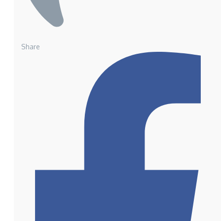
Share