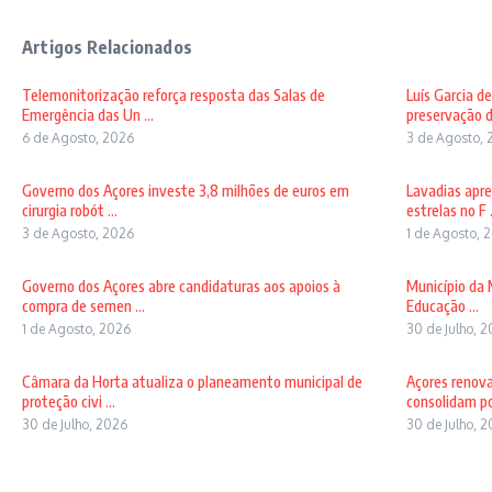
Artigos Relacionados
Telemonitorização reforça resposta das Salas de
Luís Garcia d
Emergência das Un ...
preservação d
6 de Agosto, 2026
3 de Agosto, 
Governo dos Açores investe 3,8 milhões de euros em
Lavadias apre
cirurgia robót ...
estrelas no F .
3 de Agosto, 2026
1 de Agosto, 
Governo dos Açores abre candidaturas aos apoios à
Município da 
compra de semen ...
Educação ...
1 de Agosto, 2026
30 de Julho, 
Câmara da Horta atualiza o planeamento municipal de
Açores renov
proteção civi ...
consolidam pos
30 de Julho, 2026
30 de Julho, 