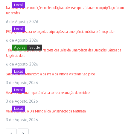
Local
Na sequência das condições meteorológicas adversas que afetaram o arquipélago foram
registadas ...
6 de Agosto, 2026
Local
PSD/Açores destaca reforço das tripulações da emergência médica pré-hospitalar
6 de Agosto, 2026
Açores
Saude
Telemonitorização reforça resposta das Salas de Emergência das Unidades Básicas de
Urgência do...
6 de Agosto, 2026
Local
Santa Casa da Misericórdia da Praia da Vitória visitaram São Jorge
3 de Agosto, 2026
Local
Velas alerta para importância da correta separação de resíduos
3 de Agosto, 2026
Local
Velas assinalou o Dia Mundial da Conservação da Natureza
3 de Agosto, 2026