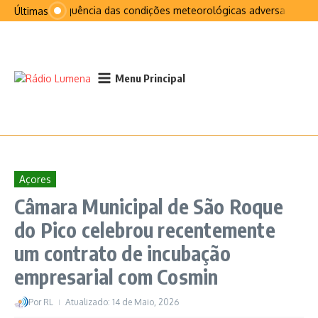
Ir para o conteúdo
Na sequência das condições meteorológicas adversas que afe
Últimas
Menu Principal
Açores
Câmara Municipal de São Roque
do Pico celebrou recentemente
um contrato de incubação
empresarial com Cosmin
Por
RL
Atualizado: 14 de Maio, 2026