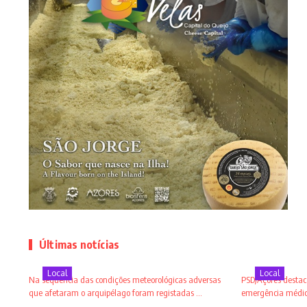
Últimas notícias
Local
Local
Na sequência das condições meteorológicas adversas
PSD/Açores destaca
que afetaram o arquipélago foram registadas ...
emergência médica