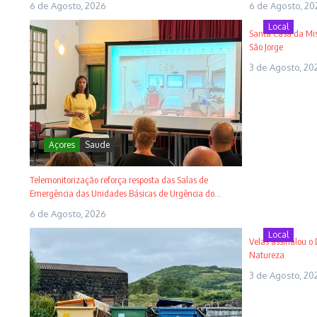
6 de Agosto, 2026
6 de Agosto, 20
Local
Santa Casa da Mise
São Jorge
3 de Agosto, 20
Açores
Saude
Telemonitorização reforça resposta das Salas de
Emergência das Unidades Básicas de Urgência do...
6 de Agosto, 2026
Local
Velas assinalou o
Natureza
3 de Agosto, 20