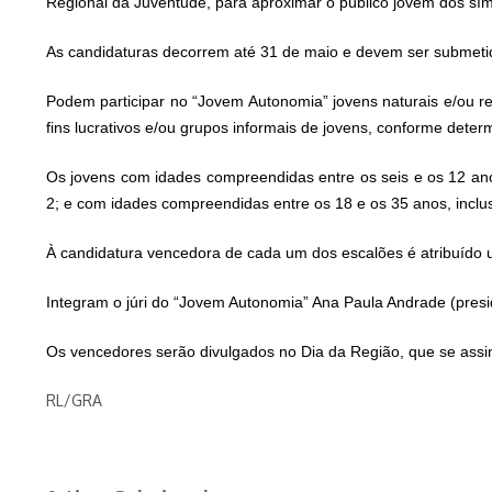
Regional da Juventude, para aproximar o público jovem dos sím
As
candidaturas decorrem até 31 de maio
e devem ser submetida
Podem participar no “Jovem Autonomia” jovens naturais e/ou re
fins lucrativos e/ou grupos informais de jovens, conforme dete
Os jovens com idades compreendidas entre os seis e os 12 anos
2; e com idades compreendidas entre os 18 e os 35 anos, inclus
À candidatura vencedora de cada um dos escalões é atribuído u
Integram o júri do “Jovem Autonomia” Ana Paula Andrade (presid
Os vencedores serão divulgados no Dia da Região, que se assin
RL/GRA