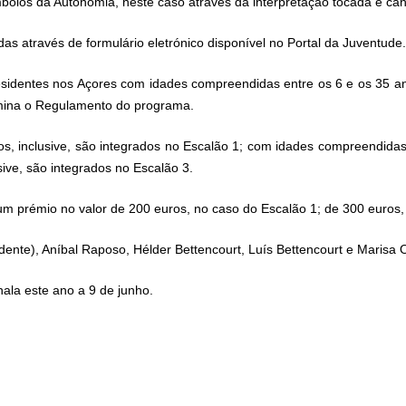
bolos da Autonomia, neste caso através da interpretação tocada e can
s através de formulário eletrónico disponível no Portal da Juventude.
sidentes nos Açores com idades compreendidas entre os 6 e os 35 anos
rmina o
Regulamento do programa
.
, inclusive, são integrados no Escalão 1; com idades compreendidas 
ive, são integrados no Escalão 3.
m prémio no valor de 200 euros, no caso do Escalão 1; de 300 euros, 
ente), Aníbal Raposo, Hélder Bettencourt, Luís Bettencourt e Marisa Ol
ala este ano a 9 de junho.