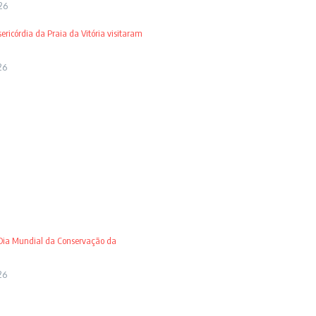
26
ricórdia da Praia da Vitória visitaram
26
 Dia Mundial da Conservação da
26