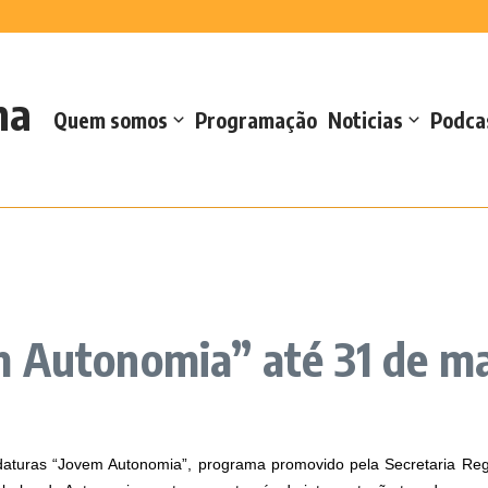
2026
ção da memória da Regata da Autonomia
 robótica para reforçar cuidados de s...
 Casteletes e defende reforço da oferta d...
s no Forte de Santa Catarina
na
 de sementes de milho e sorgo
Quem somos
Programação
Noticias
Podca
m Autonomia” até 31 de m
didaturas “Jovem Autonomia”, programa promovido pela Secretaria Re