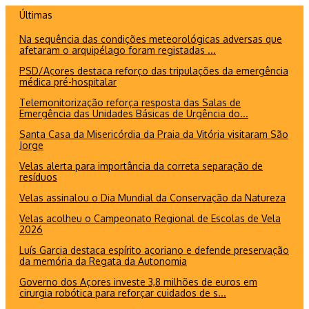
Ir
Últimas
para
Na sequência das condições meteorológicas adversas que
o
afetaram o arquipélago foram registadas ...
conteúdo
PSD/Açores destaca reforço das tripulações da emergência
médica pré-hospitalar
Telemonitorização reforça resposta das Salas de
Emergência das Unidades Básicas de Urgência do...
Santa Casa da Misericórdia da Praia da Vitória visitaram São
Jorge
Velas alerta para importância da correta separação de
resíduos
Velas assinalou o Dia Mundial da Conservação da Natureza
Velas acolheu o Campeonato Regional de Escolas de Vela
2026
Luís Garcia destaca espírito açoriano e defende preservação
da memória da Regata da Autonomia
Governo dos Açores investe 3,8 milhões de euros em
cirurgia robótica para reforçar cuidados de s...