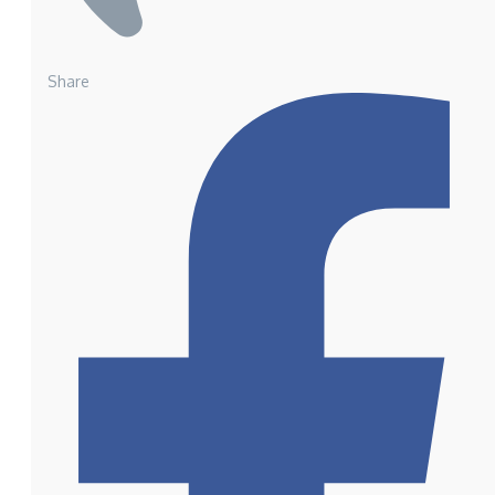
Share