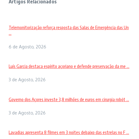
Artigos Relacionados
Telemonitorização reforça resposta das Salas de Emergência das Un
...
6 de Agosto, 2026
Luís Garcia destaca espírito açoriano e defende preservação da me ...
3 de Agosto, 2026
Governo dos Açores investe 3,8 milhões de euros em cirurgia robót ...
3 de Agosto, 2026
Lavadias apresenta 8 filmes em 3 noites debaixo das estrelas no F ...