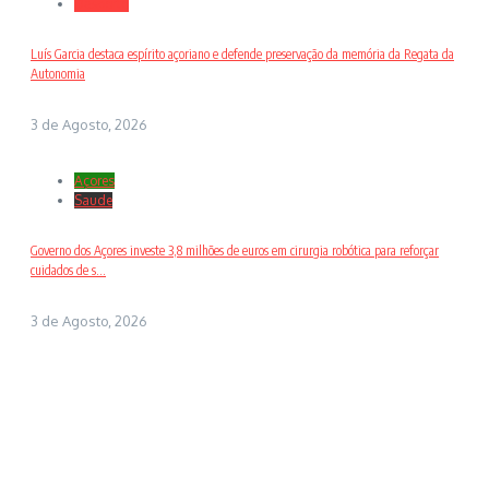
Desporto
Luís Garcia destaca espírito açoriano e defende preservação da memória da Regata da
Autonomia
3 de Agosto, 2026
Açores
Saude
Governo dos Açores investe 3,8 milhões de euros em cirurgia robótica para reforçar
cuidados de s...
3 de Agosto, 2026