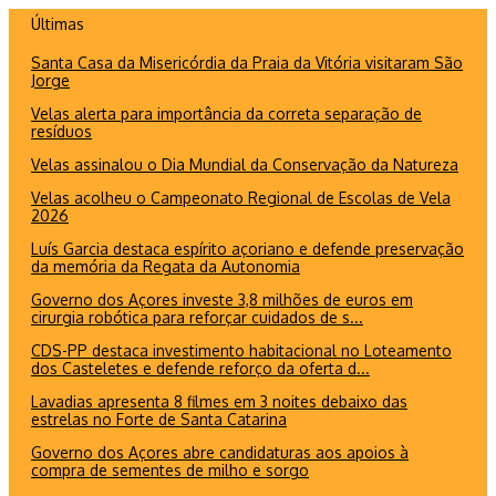
Ir
Últimas
para
Santa Casa da Misericórdia da Praia da Vitória visitaram São
o
Jorge
conteúdo
Velas alerta para importância da correta separação de
resíduos
Velas assinalou o Dia Mundial da Conservação da Natureza
Velas acolheu o Campeonato Regional de Escolas de Vela
2026
Luís Garcia destaca espírito açoriano e defende preservação
da memória da Regata da Autonomia
Governo dos Açores investe 3,8 milhões de euros em
cirurgia robótica para reforçar cuidados de s...
CDS-PP destaca investimento habitacional no Loteamento
dos Casteletes e defende reforço da oferta d...
Lavadias apresenta 8 filmes em 3 noites debaixo das
estrelas no Forte de Santa Catarina
Governo dos Açores abre candidaturas aos apoios à
compra de sementes de milho e sorgo