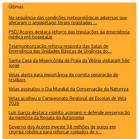
Ir
Últimas
para
Na sequência das condições meteorológicas adversas que
o
afetaram o arquipélago foram registadas ...
conteúdo
PSD/Açores destaca reforço das tripulações da emergência
médica pré-hospitalar
Telemonitorização reforça resposta das Salas de
Emergência das Unidades Básicas de Urgência do...
Santa Casa da Misericórdia da Praia da Vitória visitaram São
Jorge
Velas alerta para importância da correta separação de
resíduos
Velas assinalou o Dia Mundial da Conservação da Natureza
Velas acolheu o Campeonato Regional de Escolas de Vela
2026
Luís Garcia destaca espírito açoriano e defende preservação
da memória da Regata da Autonomia
Governo dos Açores investe 3,8 milhões de euros em
cirurgia robótica para reforçar cuidados de s...