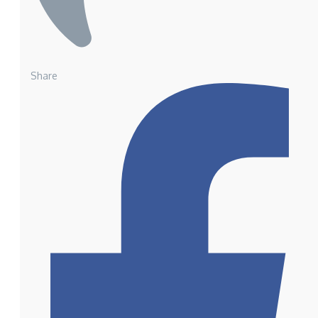
Share