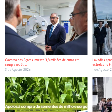
Governo dos Açores investe 3,8 milhões de euros em
Lavadias apre
cirurgia robót ...
estrelas no F .
3 de Agosto, 2026
1 de Agosto, 