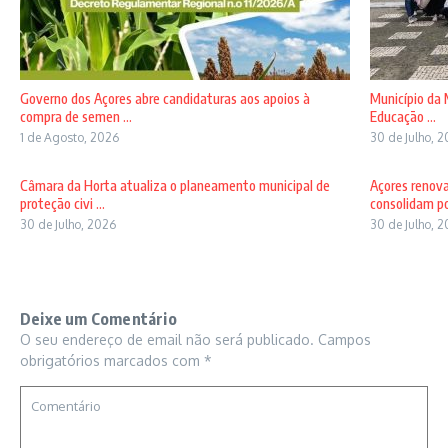
Governo dos Açores abre candidaturas aos apoios à
Município da 
compra de semen ...
Educação ...
1 de Agosto, 2026
30 de Julho, 
Câmara da Horta atualiza o planeamento municipal de
Açores renov
proteção civi ...
consolidam pos
30 de Julho, 2026
30 de Julho, 
Deixe um Comentário
O seu endereço de email não será publicado.
Campos
obrigatórios marcados com
*