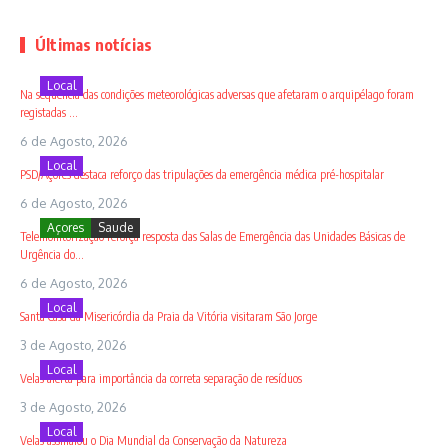
Últimas notícias
Local
Na sequência das condições meteorológicas adversas que afetaram o arquipélago foram
registadas ...
6 de Agosto, 2026
Local
PSD/Açores destaca reforço das tripulações da emergência médica pré-hospitalar
6 de Agosto, 2026
Açores
Saude
Telemonitorização reforça resposta das Salas de Emergência das Unidades Básicas de
Urgência do...
6 de Agosto, 2026
Local
Santa Casa da Misericórdia da Praia da Vitória visitaram São Jorge
3 de Agosto, 2026
Local
Velas alerta para importância da correta separação de resíduos
3 de Agosto, 2026
Local
Velas assinalou o Dia Mundial da Conservação da Natureza