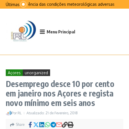
Ir para o conteúdo
Na sequência das condições meteorológicas adversas que afeta
Últimas
Menu Principal
Açores
unorganized
Desemprego desce 10 por cento
em janeiro nos Açores e regista
novo mínimo em seis anos
Por
RL
Atualizado: 21 de Fevereiro, 2018
Share