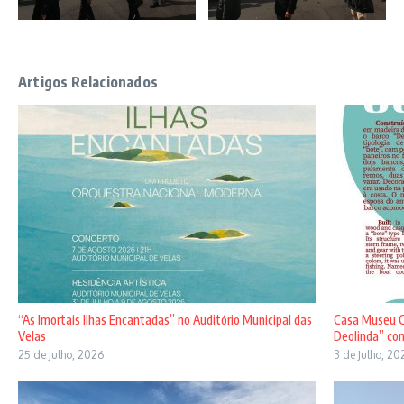
Artigos Relacionados
“As Imortais Ilhas Encantadas” no Auditório Municipal das
Casa Museu C
Velas
Deolinda” com
25 de Julho, 2026
3 de Julho, 20