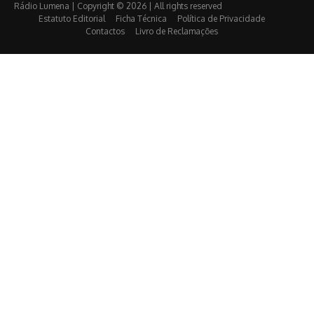
Rádio Lumena | Copyright © 2026 | All rights reserved
Estatuto Editorial
Ficha Técnica
Política de Privacidade
Contactos
Livro de Reclamações