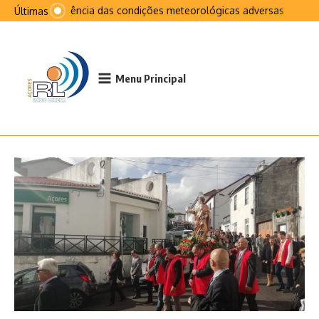
Ir para o conteúdo
Na sequência das condições meteorológicas adversas que afeta
Últimas
Menu Principal