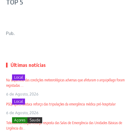
TOP 5
Pub.
Últimas notícias
Local
Na sequência das condições meteorológicas adversas que afetaram o arquipélago foram
registadas ...
6 de Agosto, 2026
Local
PSD/Açores destaca reforço das tripulações da emergência médica pré-hospitalar
6 de Agosto, 2026
Açores
Saude
Telemonitorização reforça resposta das Salas de Emergência das Unidades Básicas de
Urgência do...