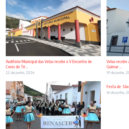
Auditório Municipal das Velas recebe o V Encontro de
Velas recebe 
Coros do Tri ...
Guimar ...
22 de Junho, 2026
19 de Junho, 
Festa de São 
16 de Junho, 