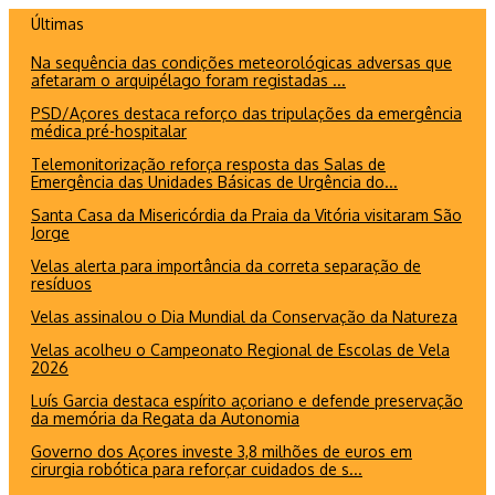
Ir
Últimas
para
Na sequência das condições meteorológicas adversas que
o
afetaram o arquipélago foram registadas ...
conteúdo
PSD/Açores destaca reforço das tripulações da emergência
médica pré-hospitalar
Telemonitorização reforça resposta das Salas de
Emergência das Unidades Básicas de Urgência do...
Santa Casa da Misericórdia da Praia da Vitória visitaram São
Jorge
Velas alerta para importância da correta separação de
resíduos
Velas assinalou o Dia Mundial da Conservação da Natureza
Velas acolheu o Campeonato Regional de Escolas de Vela
2026
Luís Garcia destaca espírito açoriano e defende preservação
da memória da Regata da Autonomia
Governo dos Açores investe 3,8 milhões de euros em
cirurgia robótica para reforçar cuidados de s...