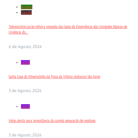
Açores
Saude
Telemonitorização reforça resposta das Salas de Emergência das Unidades Básicas de
Urgência do...
6 de Agosto, 2026
Local
Santa Casa da Misericórdia da Praia da Vitória visitaram São Jorge
3 de Agosto, 2026
Local
Velas alerta para importância da correta separação de resíduos
3 de Agosto, 2026