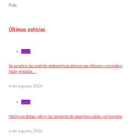
Pub.
Últimas notícias
Local
Na sequência das condições meteorológicas adversas que afetaram o arquipélago
foram registadas ...
6 de Agosto, 2026
Local
PSD/Açores destaca reforço das tripulações da emergência médica pré-hospitalar
6 de Agosto, 2026