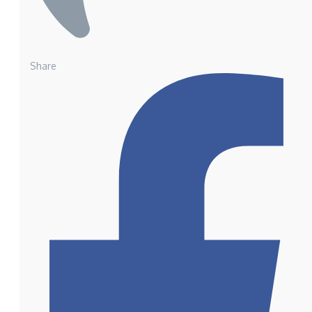
Share