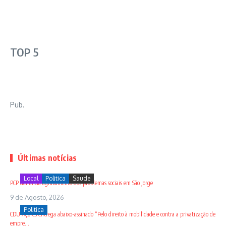
TOP 5
Pub.
Últimas notícias
Local
Politica
Saude
PCP denuncia agravamento dos problemas sociais em São Jorge
9 de Agosto, 2026
Politica
CDU Açores entrega abaixo-assinado “Pelo direito à mobilidade e contra a privatização de
empre...