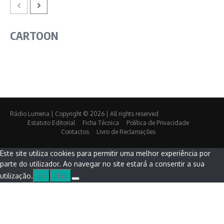
CARTOON
Rádio Lumena | Copyright © 2026 | All rights reserved
Estatuto Editorial
Ficha Técnica
Política de Privacidade
Contactos
Livro de Reclamações
Este site utiliza cookies para permitir uma melhor experiência por
parte do utilizador. Ao navegar no site estará a consentir a sua
utilização.
Ok
Não