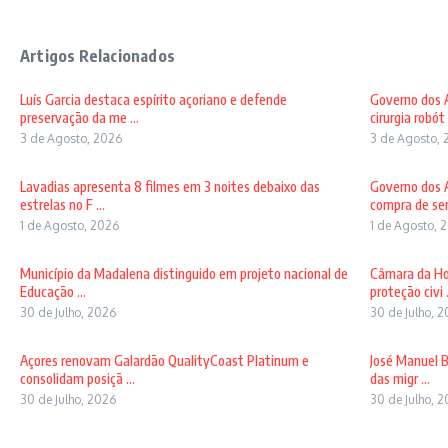
Artigos Relacionados
Luís Garcia destaca espírito açoriano e defende
Governo dos A
preservação da me ...
cirurgia robót .
3 de Agosto, 2026
3 de Agosto, 
Lavadias apresenta 8 filmes em 3 noites debaixo das
Governo dos A
estrelas no F ...
compra de sem
1 de Agosto, 2026
1 de Agosto, 
Município da Madalena distinguido em projeto nacional de
Câmara da Ho
Educação ...
proteção civi .
30 de Julho, 2026
30 de Julho, 
Açores renovam Galardão QualityCoast Platinum e
José Manuel B
consolidam posiçã ...
das migr ...
30 de Julho, 2026
30 de Julho, 