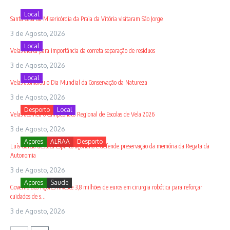
Local
Santa Casa da Misericórdia da Praia da Vitória visitaram São Jorge
3 de Agosto, 2026
Local
Velas alerta para importância da correta separação de resíduos
3 de Agosto, 2026
Local
Velas assinalou o Dia Mundial da Conservação da Natureza
3 de Agosto, 2026
Desporto
Local
Velas acolheu o Campeonato Regional de Escolas de Vela 2026
3 de Agosto, 2026
Açores
ALRAA
Desporto
Luís Garcia destaca espírito açoriano e defende preservação da memória da Regata da
Autonomia
3 de Agosto, 2026
Açores
Saude
Governo dos Açores investe 3,8 milhões de euros em cirurgia robótica para reforçar
cuidados de s...
3 de Agosto, 2026