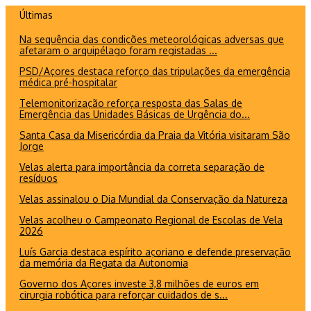
Ir
Últimas
para
Na sequência das condições meteorológicas adversas que
o
afetaram o arquipélago foram registadas ...
conteúdo
PSD/Açores destaca reforço das tripulações da emergência
médica pré-hospitalar
Telemonitorização reforça resposta das Salas de
Emergência das Unidades Básicas de Urgência do...
Santa Casa da Misericórdia da Praia da Vitória visitaram São
Jorge
Velas alerta para importância da correta separação de
resíduos
Velas assinalou o Dia Mundial da Conservação da Natureza
Velas acolheu o Campeonato Regional de Escolas de Vela
2026
Luís Garcia destaca espírito açoriano e defende preservação
da memória da Regata da Autonomia
Governo dos Açores investe 3,8 milhões de euros em
cirurgia robótica para reforçar cuidados de s...