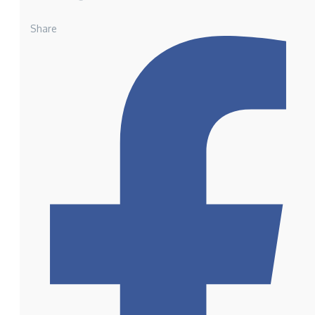
Share