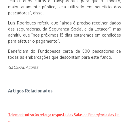
“Há critérios claros e transparentes para que o dinheiro,
maioritariamente público, seja utilizado em benefício dos
pescadores”, disse.
Luís Rodrigues referiu que “ainda é preciso recolher dados
das seguradoras, da Segurança Social e da Lotaçor”, mas
admitiu que “nos próximos 15 dias estaremos em condições
para efetuar o pagamento”.
Beneficiam do Fundopesca cerca de 800 pescadores de
todas as embarcações que descontam para este fundo.
GaCS/RL Açores
Artigos Relacionados
Telemonitorização reforça resposta das Salas de Emergência das Un
...