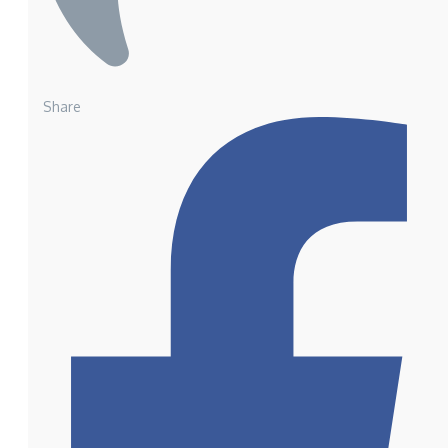
Share