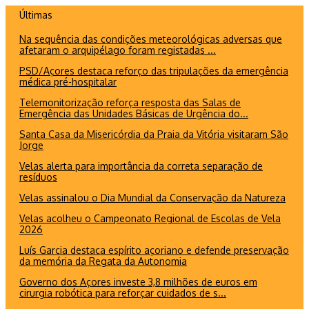
Ir
Últimas
para
Na sequência das condições meteorológicas adversas que
o
afetaram o arquipélago foram registadas ...
conteúdo
PSD/Açores destaca reforço das tripulações da emergência
médica pré-hospitalar
Telemonitorização reforça resposta das Salas de
Emergência das Unidades Básicas de Urgência do...
Santa Casa da Misericórdia da Praia da Vitória visitaram São
Jorge
Velas alerta para importância da correta separação de
resíduos
Velas assinalou o Dia Mundial da Conservação da Natureza
Velas acolheu o Campeonato Regional de Escolas de Vela
2026
Luís Garcia destaca espírito açoriano e defende preservação
da memória da Regata da Autonomia
Governo dos Açores investe 3,8 milhões de euros em
cirurgia robótica para reforçar cuidados de s...