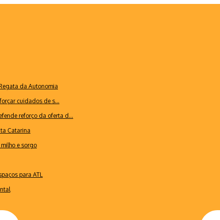
a Regata da Autonomia
forçar cuidados de s...
ende reforço da oferta d...
nta Catarina
milho e sorgo
espaços para ATL
ntal