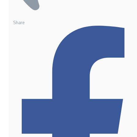
Share