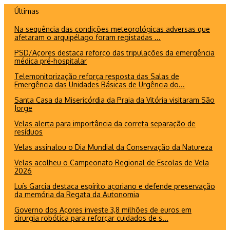
Ir
Últimas
para
Na sequência das condições meteorológicas adversas que
o
afetaram o arquipélago foram registadas ...
conteúdo
PSD/Açores destaca reforço das tripulações da emergência
médica pré-hospitalar
Telemonitorização reforça resposta das Salas de
Emergência das Unidades Básicas de Urgência do...
Santa Casa da Misericórdia da Praia da Vitória visitaram São
Jorge
Velas alerta para importância da correta separação de
resíduos
Velas assinalou o Dia Mundial da Conservação da Natureza
Velas acolheu o Campeonato Regional de Escolas de Vela
2026
Luís Garcia destaca espírito açoriano e defende preservação
da memória da Regata da Autonomia
Governo dos Açores investe 3,8 milhões de euros em
cirurgia robótica para reforçar cuidados de s...