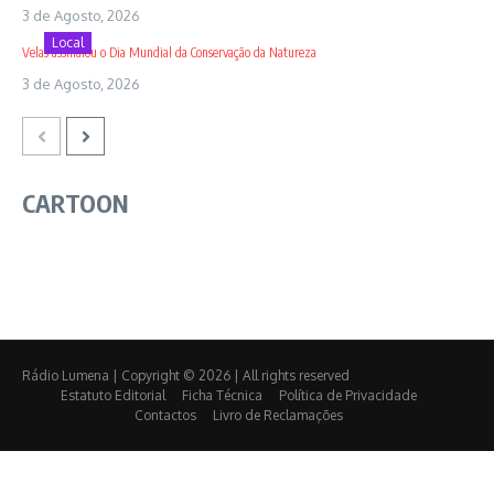
3 de Agosto, 2026
Local
Velas assinalou o Dia Mundial da Conservação da Natureza
3 de Agosto, 2026
CARTOON
Rádio Lumena | Copyright © 2026 | All rights reserved
Estatuto Editorial
Ficha Técnica
Política de Privacidade
Contactos
Livro de Reclamações