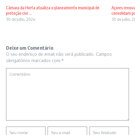
Câmara da Horta atualiza o planeamento municipal de
Açores renov
proteção civi ...
consolidam pos
30 de Julho, 2026
30 de Julho, 
Deixe um Comentário
O seu endereço de email não será publicado.
Campos
obrigatórios marcados com
*