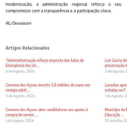
modernização, a administração regional reforça o seu
compromisso com a transparência e a participação cívica.
RL/Devoteam
Artigos Relacionados
Telemonitorização reforça resposta das Salas de
Luís Garcia d
Emergência das Un ...
preservação d
6 de Agosto, 2026
3 de Agosto, 
Governo dos Açores investe 3,8 milhões de euros em
Lavadias apre
cirurgia robót ...
estrelas no F .
3 de Agosto, 2026
1 de Agosto, 
Governo dos Açores abre candidaturas aos apoios à
Município da 
compra de semen ...
Educação ...
1 de Agosto, 2026
30 de Julho, 