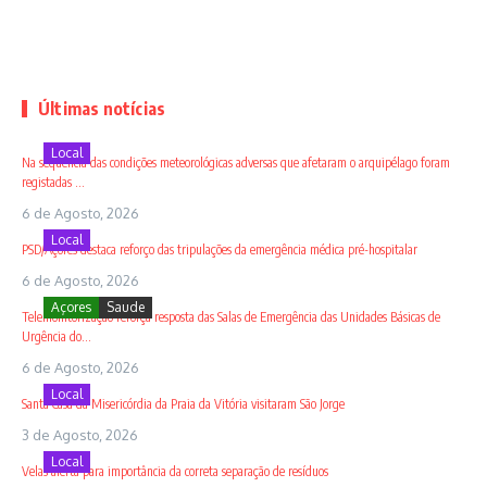
Últimas notícias
Local
Na sequência das condições meteorológicas adversas que afetaram o arquipélago foram
registadas ...
6 de Agosto, 2026
Local
PSD/Açores destaca reforço das tripulações da emergência médica pré-hospitalar
6 de Agosto, 2026
Açores
Saude
Telemonitorização reforça resposta das Salas de Emergência das Unidades Básicas de
Urgência do...
6 de Agosto, 2026
Local
Santa Casa da Misericórdia da Praia da Vitória visitaram São Jorge
3 de Agosto, 2026
Local
Velas alerta para importância da correta separação de resíduos