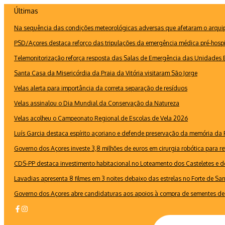
Ir
Últimas
para
Na sequência das condições meteorológicas adversas que afetaram o arquipé
o
conteúdo
PSD/Açores destaca reforço das tripulações da emergência médica pré-hospi
Telemonitorização reforça resposta das Salas de Emergência das Unidades B
Santa Casa da Misericórdia da Praia da Vitória visitaram São Jorge
Velas alerta para importância da correta separação de resíduos
Velas assinalou o Dia Mundial da Conservação da Natureza
Velas acolheu o Campeonato Regional de Escolas de Vela 2026
Luís Garcia destaca espírito açoriano e defende preservação da memória d
Governo dos Açores investe 3,8 milhões de euros em cirurgia robótica para re
CDS-PP destaca investimento habitacional no Loteamento dos Casteletes e def
Lavadias apresenta 8 filmes em 3 noites debaixo das estrelas no Forte de Sa
Governo dos Açores abre candidaturas aos apoios à compra de sementes de 