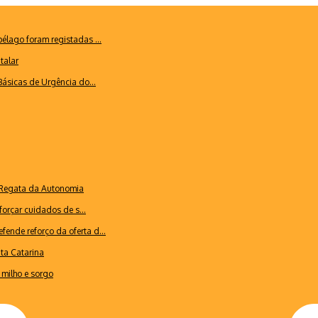
lago foram registadas ...
talar
ásicas de Urgência do...
a Regata da Autonomia
forçar cuidados de s...
ende reforço da oferta d...
nta Catarina
milho e sorgo