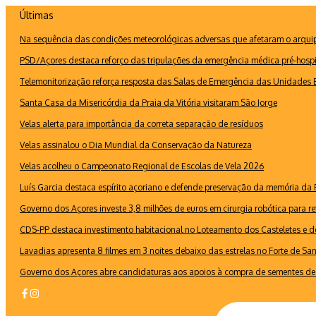
Ir
Últimas
para
Na sequência das condições meteorológicas adversas que afetaram o arquipé
o
conteúdo
PSD/Açores destaca reforço das tripulações da emergência médica pré-hospi
Telemonitorização reforça resposta das Salas de Emergência das Unidades B
Santa Casa da Misericórdia da Praia da Vitória visitaram São Jorge
Velas alerta para importância da correta separação de resíduos
Velas assinalou o Dia Mundial da Conservação da Natureza
Velas acolheu o Campeonato Regional de Escolas de Vela 2026
Luís Garcia destaca espírito açoriano e defende preservação da memória d
Governo dos Açores investe 3,8 milhões de euros em cirurgia robótica para re
CDS-PP destaca investimento habitacional no Loteamento dos Casteletes e def
Lavadias apresenta 8 filmes em 3 noites debaixo das estrelas no Forte de Sa
Governo dos Açores abre candidaturas aos apoios à compra de sementes de 