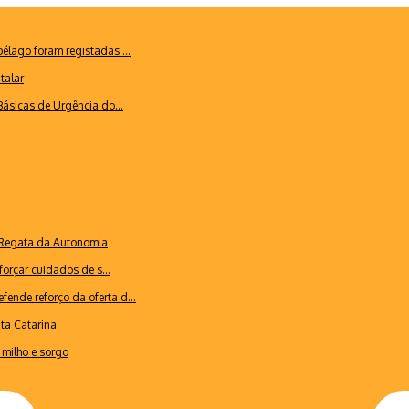
lago foram registadas ...
talar
ásicas de Urgência do...
a Regata da Autonomia
forçar cuidados de s...
ende reforço da oferta d...
nta Catarina
milho e sorgo