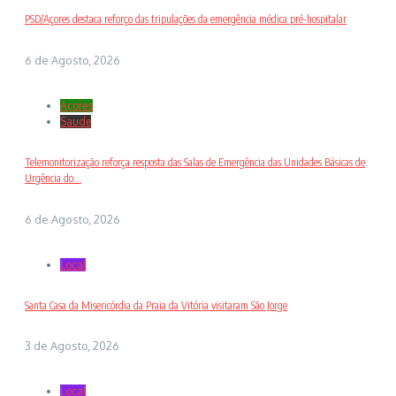
PSD/Açores destaca reforço das tripulações da emergência médica pré-hospitalar
6 de Agosto, 2026
Açores
Saude
Telemonitorização reforça resposta das Salas de Emergência das Unidades Básicas de
Urgência do...
6 de Agosto, 2026
Local
Santa Casa da Misericórdia da Praia da Vitória visitaram São Jorge
3 de Agosto, 2026
Local