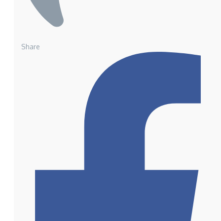
Share