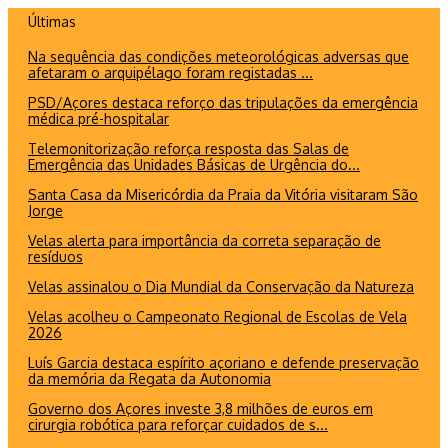
Ir
Últimas
para
Na sequência das condições meteorológicas adversas que
o
afetaram o arquipélago foram registadas ...
conteúdo
PSD/Açores destaca reforço das tripulações da emergência
médica pré-hospitalar
Telemonitorização reforça resposta das Salas de
Emergência das Unidades Básicas de Urgência do...
Santa Casa da Misericórdia da Praia da Vitória visitaram São
Jorge
Velas alerta para importância da correta separação de
resíduos
Velas assinalou o Dia Mundial da Conservação da Natureza
Velas acolheu o Campeonato Regional de Escolas de Vela
2026
Luís Garcia destaca espírito açoriano e defende preservação
da memória da Regata da Autonomia
Governo dos Açores investe 3,8 milhões de euros em
cirurgia robótica para reforçar cuidados de s...