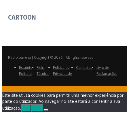
CARTOON
Rádio Lumena | Copyright © 2026 | All rights reserved
Estatuto
Ficha
Política de
Contactos
Livro de
Editorial
Técnica
Privacidade
Reclamações
Este site utiliza cookies para permitir uma melhor experiência por
parte do utilizador. Ao navegar no site estará a consentir a sua
utilização.
Ok
Não