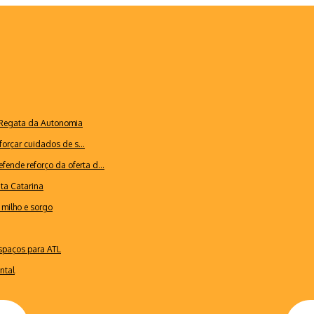
a Regata da Autonomia
forçar cuidados de s...
ende reforço da oferta d...
nta Catarina
milho e sorgo
espaços para ATL
ntal