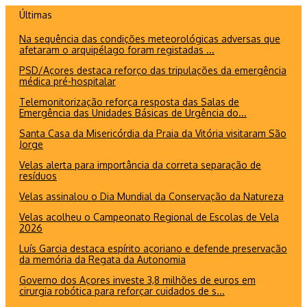
Ir
Últimas
para
Na sequência das condições meteorológicas adversas que
o
afetaram o arquipélago foram registadas ...
conteúdo
PSD/Açores destaca reforço das tripulações da emergência
médica pré-hospitalar
Telemonitorização reforça resposta das Salas de
Emergência das Unidades Básicas de Urgência do...
Santa Casa da Misericórdia da Praia da Vitória visitaram São
Jorge
Velas alerta para importância da correta separação de
resíduos
Velas assinalou o Dia Mundial da Conservação da Natureza
Velas acolheu o Campeonato Regional de Escolas de Vela
2026
Luís Garcia destaca espírito açoriano e defende preservação
da memória da Regata da Autonomia
Governo dos Açores investe 3,8 milhões de euros em
cirurgia robótica para reforçar cuidados de s...