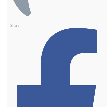
Share