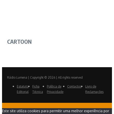
CARTOON
Rádio Lumena | Copyright © 2026 | All rights reserved
Estatuto
Ficha
Política de
Contactos
Livro de
Editorial
Técnica
Privacidade
Reclamações
Este site utiliza cookies para permitir uma melhor experiência por