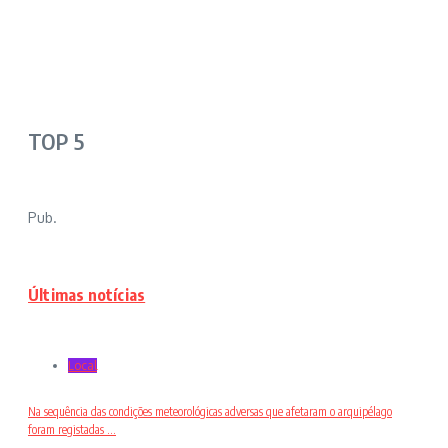
TOP 5
Pub.
Últimas notícias
Local
Na sequência das condições meteorológicas adversas que afetaram o arquipélago
foram registadas ...