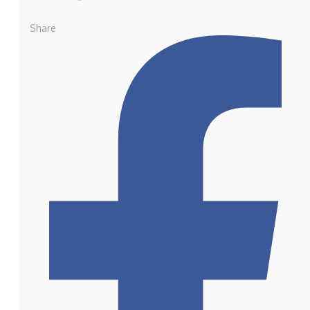
Share