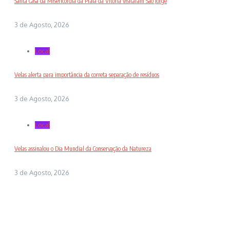
Santa Casa da Misericórdia da Praia da Vitória visitaram São Jorge
3 de Agosto, 2026
Local
Velas alerta para importância da correta separação de resíduos
3 de Agosto, 2026
Local
Velas assinalou o Dia Mundial da Conservação da Natureza
3 de Agosto, 2026