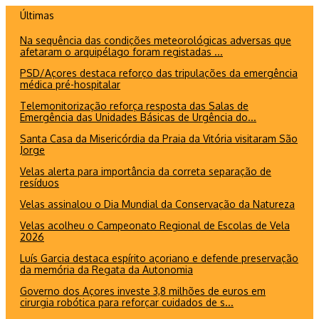
Ir
Últimas
para
Na sequência das condições meteorológicas adversas que
o
afetaram o arquipélago foram registadas ...
conteúdo
PSD/Açores destaca reforço das tripulações da emergência
médica pré-hospitalar
Telemonitorização reforça resposta das Salas de
Emergência das Unidades Básicas de Urgência do...
Santa Casa da Misericórdia da Praia da Vitória visitaram São
Jorge
Velas alerta para importância da correta separação de
resíduos
Velas assinalou o Dia Mundial da Conservação da Natureza
Velas acolheu o Campeonato Regional de Escolas de Vela
2026
Luís Garcia destaca espírito açoriano e defende preservação
da memória da Regata da Autonomia
Governo dos Açores investe 3,8 milhões de euros em
cirurgia robótica para reforçar cuidados de s...