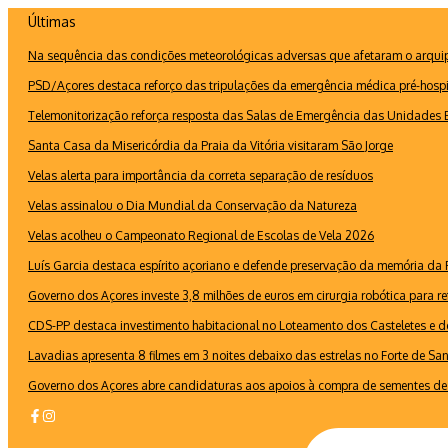
Ir
Últimas
para
Na sequência das condições meteorológicas adversas que afetaram o arquipé
o
conteúdo
PSD/Açores destaca reforço das tripulações da emergência médica pré-hospi
Telemonitorização reforça resposta das Salas de Emergência das Unidades B
Santa Casa da Misericórdia da Praia da Vitória visitaram São Jorge
Velas alerta para importância da correta separação de resíduos
Velas assinalou o Dia Mundial da Conservação da Natureza
Velas acolheu o Campeonato Regional de Escolas de Vela 2026
Luís Garcia destaca espírito açoriano e defende preservação da memória d
Governo dos Açores investe 3,8 milhões de euros em cirurgia robótica para re
CDS-PP destaca investimento habitacional no Loteamento dos Casteletes e def
Lavadias apresenta 8 filmes em 3 noites debaixo das estrelas no Forte de Sa
Governo dos Açores abre candidaturas aos apoios à compra de sementes de 