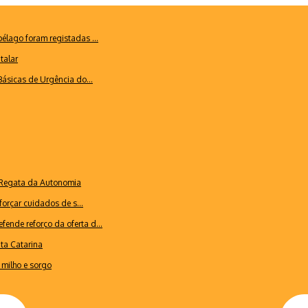
lago foram registadas ...
talar
ásicas de Urgência do...
a Regata da Autonomia
forçar cuidados de s...
ende reforço da oferta d...
nta Catarina
milho e sorgo