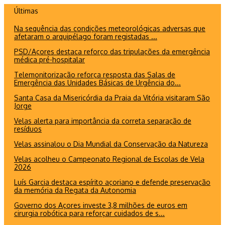
Ir
Últimas
para
Na sequência das condições meteorológicas adversas que
o
afetaram o arquipélago foram registadas ...
conteúdo
PSD/Açores destaca reforço das tripulações da emergência
médica pré-hospitalar
Telemonitorização reforça resposta das Salas de
Emergência das Unidades Básicas de Urgência do...
Santa Casa da Misericórdia da Praia da Vitória visitaram São
Jorge
Velas alerta para importância da correta separação de
resíduos
Velas assinalou o Dia Mundial da Conservação da Natureza
Velas acolheu o Campeonato Regional de Escolas de Vela
2026
Luís Garcia destaca espírito açoriano e defende preservação
da memória da Regata da Autonomia
Governo dos Açores investe 3,8 milhões de euros em
cirurgia robótica para reforçar cuidados de s...