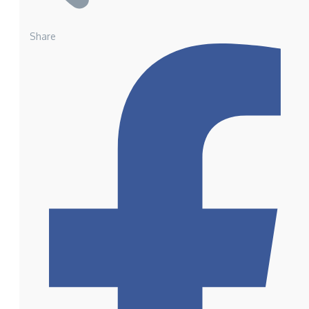
Share