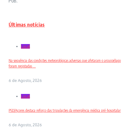
Pub.
Últimas notícias
Local
Na sequência das condições meteorológicas adversas que afetaram o arquipélago
foram registadas ...
6 de Agosto, 2026
Local
PSD/Açores destaca reforço das tripulações da emergência médica pré-hospitalar
6 de Agosto, 2026