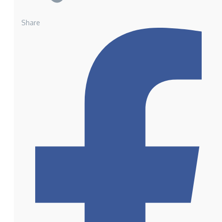
Share