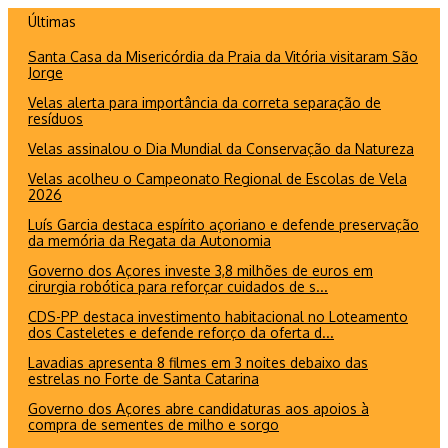
Ir
Últimas
para
Santa Casa da Misericórdia da Praia da Vitória visitaram São
o
Jorge
conteúdo
Velas alerta para importância da correta separação de
resíduos
Velas assinalou o Dia Mundial da Conservação da Natureza
Velas acolheu o Campeonato Regional de Escolas de Vela
2026
Luís Garcia destaca espírito açoriano e defende preservação
da memória da Regata da Autonomia
Governo dos Açores investe 3,8 milhões de euros em
cirurgia robótica para reforçar cuidados de s...
CDS-PP destaca investimento habitacional no Loteamento
dos Casteletes e defende reforço da oferta d...
Lavadias apresenta 8 filmes em 3 noites debaixo das
estrelas no Forte de Santa Catarina
Governo dos Açores abre candidaturas aos apoios à
compra de sementes de milho e sorgo