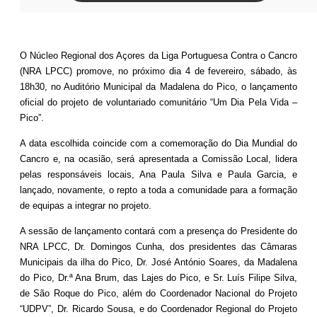
O Núcleo Regional dos Açores da Liga Portuguesa Contra o Cancro
(NRA LPCC)
promove, no próximo dia 4 de fevereiro, sábado, às
18h30, no Auditório Municipal da
Madalena do Pico, o lançamento
oficial do projeto de voluntariado comunitário “Um
Dia Pela Vida –
Pico”.
A data escolhida coincide com a comemoração do Dia Mundial do
Cancro e, na
ocasião, será apresentada a Comissão Local, lidera
pelas responsáveis locais, Ana Paula
Silva e Paula Garcia, e
lançado, novamente, o repto a toda a comunidade para a
formação
de equipas a integrar no projeto.
A sessão de lançamento contará com a presença do Presidente do
NRA LPCC, Dr.
Domingos Cunha, dos presidentes das Câmaras
Municipais da ilha do Pico, Dr. José
António Soares, da Madalena
do Pico, Dr.ª Ana Brum, das Lajes do Pico, e Sr. Luís Filipe
Silva,
de São Roque do Pico, além do Coordenador Nacional do Projeto
“UDPV”, Dr.
Ricardo Sousa, e do Coordenador Regional do Projeto